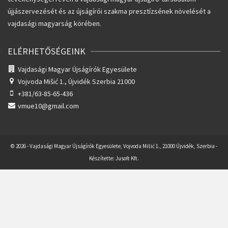
újjászervezését és az újságírói szakma presztízsének növelését a
vajdasági magyarság körében.
ELÉRHETŐSÉGEINK
Vajdasági Magyar Újságírók Egyesülete
Vojvoda Mišić 1.,
Újvidék Szerbia 21000
+381/63-85-65-436
vmue10@gmail.com
© 2026 - Vajdasági Magyar Újságírók Egyesülete, Vojvoda Mišić 1., 21000 Újvidék, Szerbia -
Készítette:
Jusoft Kft.