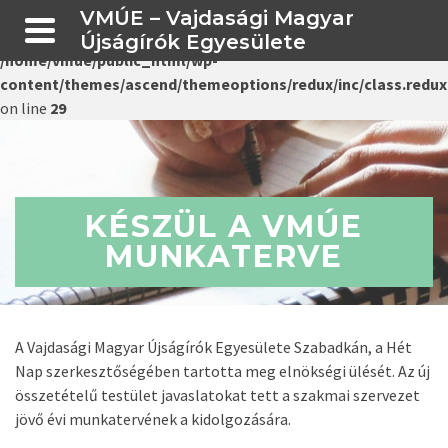
VMÚE – Vajdasági Magyar
Warning
: Creating default object from empty value in
Újságírók Egyesülete
/home/vmue/public_html/wp-
content/themes/ascend/themeoptions/redux/inc/class.redux
on line
29
KÉSZÜL A VMÚE
MUNKATERVE
A Vajdasági Magyar Újságírók Egyesülete Szabadkán, a Hét
Nap szerkesztőségében tartotta meg elnökségi ülését. Az új
összetételű testület javaslatokat tett a szakmai szervezet
jövő évi munkatervének a kidolgozására.