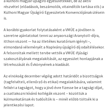
a külhoni magyar újságíró egyesületekkel, de az aktív
részvétel (előadások, beszámolók, vitaindítók tartása stb.) a
Külhoni Magyar Újságíró Egyesületek Konvenciójának ülésein
is.
A korábbi gyakorlat folytatásaként a VMÚE a jövőben is
szeretne ajánlatokat tenni az anyaországi Aranytoll-díjra,
itthon viszont — ha az illetékes kuratórium igényli –,
elmondaná véleményét a Napleány újságíró díj odaítélésekor.
A felsoroltak mellett tervbe vették a VMÚE ifjúsági
szakosztályának megalakítását, az egyesület honlapjának a
létrehozását és Évkönyvének a kiadását.
Az elnökség december végéig adott határidőt a bizottságok
(tagfelvételi, ellenőrző és etikai) megalakítására, valamint
felkéri a tagságot, hogy a jövő évre fizesse be a tagsági díjat,
a csatlakozni kívánó kollégák viszont – közöttük a
külmunkatársak és tudósítók is – minél előbb töltsék ki a
jelentkezési lapot.