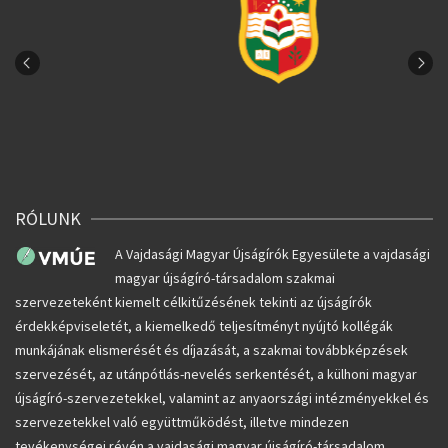
RÓLUNK
A Vajdasági Magyar Újságírók Egyesülete a vajdasági
magyar újságíró-társadalom szakmai
szervezeteként kiemelt célkitűzésének tekinti az újságírók
érdekképviseletét, a kiemelkedő teljesítményt nyújtó kollégák
munkájának elismerését és díjazását, a szakmai továbbképzések
szervezését, az utánpótlás-nevelés serkentését, a külhoni magyar
újságíró-szervezetekkel, valamint az anyaországi intézményekkel és
szervezetekkel való együttműködést, illetve mindezen
tevékenységei révén a vajdasági magyar újságíró-társadalom