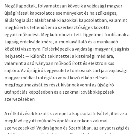
Megállapodtak, folyamatosan követik a vajdasági magyar
újságírással kapcsolatos eseményeket és ha szükséges,
állásfoglalást alakítanak ki azokkal kapcsolatban, valamint
megkísérlik fellendíteni a szerkesztőségek közötti
együttműködést. Megkülönböztetett figyelmet fordítanak a
tagság érdekvédelmére, a munkavállaló és a munkaadó
közötti viszonyra. Feltérképezik a vajdasági magyar újságírás
helyzetét — különös tekintettel a kistérségi médiára,
valamint a szórványban működő írott és elektronikus
sajtóra. Az újságírók egyesülete fontosnak tartja a vajdasági
magyar médiastratégiára vonatkozó elképzelések
megfogalmazását és részt kívánnak venni az újságíró
utánpótlás képzésében és a szakmai továbbképzések
szervezésében.
A célkitűzések között szerepel a kapcsolatfelvétel, illetve a
meglévő együttműködés ápolása a rokon szakmai
szervezetekkel Vajdaságban és Szerbiában, az anyaországi és