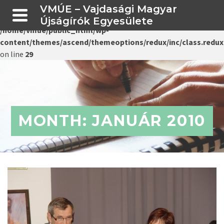
VMÚE – Vajdasági Magyar
Warning
: Creating default object from empty value in
Újságírók Egyesülete
/home/vmue/public_html/wp-
content/themes/ascend/themeoptions/redux/inc/class.redux
on line
29
MONTH: JANUÁR 2010