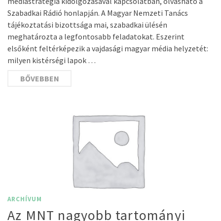
médiastratégia kidolgozásával kapcsolatban, olvasható a
Szabadkai Rádió honlapján. A Magyar Nemzeti Tanács
tájékoztatási bizottsága mai, szabadkai ülésén
meghatározta a legfontosabb feladatokat. Eszerint
elsőként feltérképezik a vajdasági magyar média helyzetét:
milyen kistérségi lapok …
BŐVEBBEN
ARCHÍVUM
Az MNT nagyobb tartományi