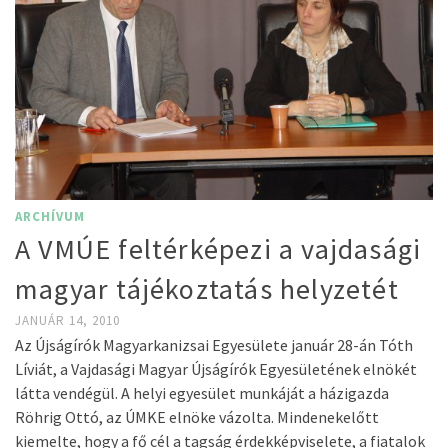
ARCHÍVUM
A VMÚE feltérképezi a vajdasági
magyar tájékoztatás helyzetét
JANUÁR 14, 2010
Az Újságírók Magyarkanizsai Egyesülete január 28-án Tóth
Líviát, a Vajdasági Magyar Újságírók Egyesületének elnökét
látta vendégül. A helyi egyesület munkáját a házigazda
Röhrig Ottó, az ÚMKE elnöke vázolta. Mindenekelőtt
kiemelte, hogy a fő cél a tagság érdekképviselete, a fiatalok