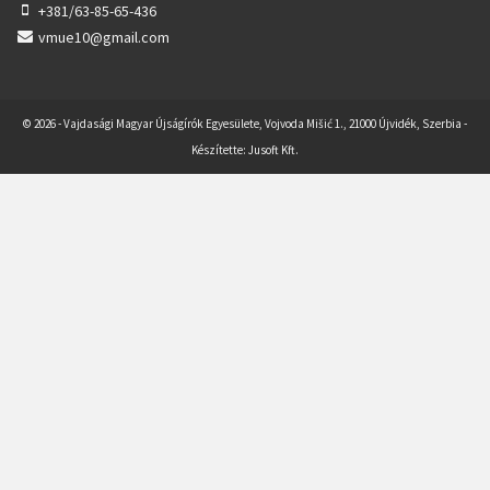
+381/63-85-65-436
vmue10@gmail.com
© 2026 - Vajdasági Magyar Újságírók Egyesülete, Vojvoda Mišić 1., 21000 Újvidék, Szerbia -
Készítette:
Jusoft Kft.