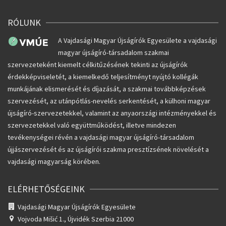
RÓLUNK
A Vajdasági Magyar Újságírók Egyesülete a vajdasági
magyar újságíró-társadalom szakmai
szervezeteként kiemelt célkitűzésének tekinti az újságírók
érdekképviseletét, a kiemelkedő teljesítményt nyújtó kollégák
munkájának elismerését és díjazását, a szakmai továbbképzések
szervezését, az utánpótlás-nevelés serkentését, a külhoni magyar
újságíró-szervezetekkel, valamint az anyaországi intézményekkel és
szervezetekkel való együttműködést, illetve mindezen
tevékenységei révén a vajdasági magyar újságíró-társadalom
újjászervezését és az újságírói szakma presztízsének növelését a
vajdasági magyarság körében.
ELÉRHETŐSÉGEINK
Vajdasági Magyar Újságírók Egyesülete
Vojvoda Mišić 1.,
Újvidék Szerbia 21000