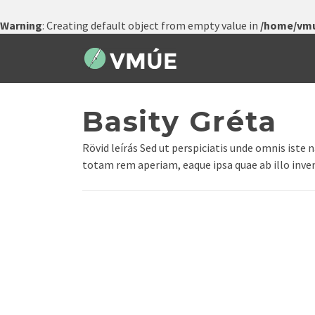
Warning
: Creating default object from empty value in
/home/vmu
Basity Gréta
Rövid leírás Sed ut perspiciatis unde omnis ist
totam rem aperiam, eaque ipsa quae ab illo invent