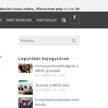
ux/inc/class.redux_filesystem.php
on line
29
R
PARTNEREINK
KAPCSOLAT
Search
for:
o.
Legutóbbi bejegyzések
Homolya Horváth Ágnes a
VMÚE új elnöke
DECEMBER 20, 2025
Új elnök a VMÚE élén
DECEMBER 20, 2025
A multikulturalizmus mint
értrék