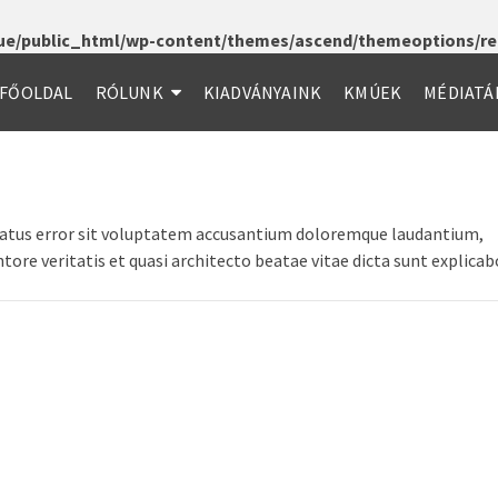
e/public_html/wp-content/themes/ascend/themeoptions/red
FŐOLDAL
RÓLUNK
KIADVÁNYAINK
KMÚEK
MÉDIATÁ
e natus error sit voluptatem accusantium doloremque laudantium,
ore veritatis et quasi architecto beatae vitae dicta sunt explicab