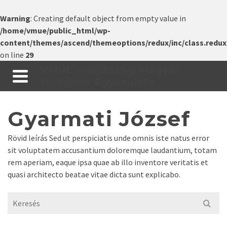
Warning
: Creating default object from empty value in
/home/vmue/public_html/wp-
content/themes/ascend/themeoptions/redux/inc/class.redux
on line
29
VMÚE – Vajdasági Magyar
Újságírók Egyesülete
Gyarmati József
Rövid leírás Sed ut perspiciatis unde omnis iste natus error
sit voluptatem accusantium doloremque laudantium, totam
rem aperiam, eaque ipsa quae ab illo inventore veritatis et
quasi architecto beatae vitae dicta sunt explicabo.
Search
for: