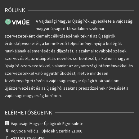
RÓLUNK
A Vajdasági Magyar Újságírók Egyesülete a vajdasági
magyar újságíró-társadalom szakmai
szervezeteként kiemelt célkitűzésének tekinti az újságírók
érdekképviseletét, a kiemelkedő teljesítményt nyújtó kollégák
munkájának elismerését és díjazását, a szakmai továbbképzések
szervezését, az utánpótlás-nevelés serkentését, a külhoni magyar
újságíró-szervezetekkel, valamint az anyaországi intézményekkel és
szervezetekkel való együttműködést, illetve mindezen
tevékenységei révén a vajdasági magyar újságíró-társadalom
újjászervezését és az újságírói szakma presztízsének növelését a
vajdasági magyarság körében.
ELÉRHETŐSÉGEINK
Vajdasági Magyar Újságírók Egyesülete
Vojvoda Mišić 1.,
Újvidék Szerbia 21000
+381/63-85-65-436