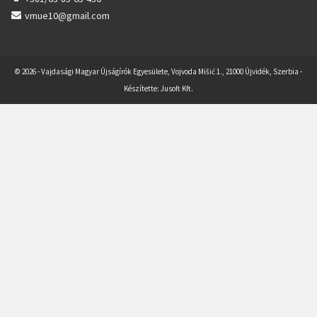
vmue10@gmail.com
© 2026 - Vajdasági Magyar Újságírók Egyesülete, Vojvoda Mišić 1., 21000 Újvidék, Szerbia -
Készítette:
Jusoft Kft.