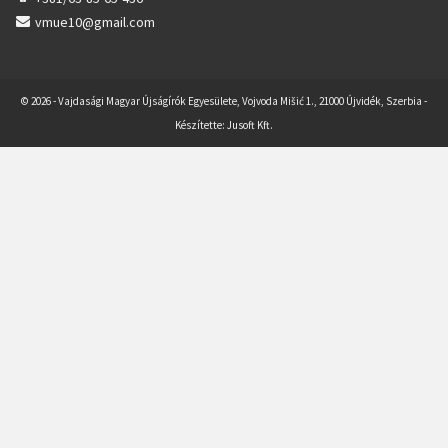
vmue10@gmail.com
© 2026 - Vajdasági Magyar Újságírók Egyesülete, Vojvoda Mišić 1., 21000 Újvidék, Szerbia -
Készítette:
Jusoft Kft.