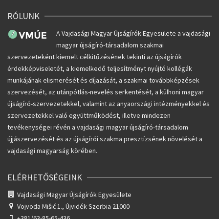
RÓLUNK
A Vajdasági Magyar Újságírók Egyesülete a vajdasági
magyar újságíró-társadalom szakmai
szervezeteként kiemelt célkitűzésének tekinti az újságírók
érdekképviseletét, a kiemelkedő teljesítményt nyújtó kollégák
munkájának elismerését és díjazását, a szakmai továbbképzések
szervezését, az utánpótlás-nevelés serkentését, a külhoni magyar
újságíró-szervezetekkel, valamint az anyaországi intézményekkel és
szervezetekkel való együttműködést, illetve mindezen
tevékenységei révén a vajdasági magyar újságíró-társadalom
újjászervezését és az újságírói szakma presztízsének növelését a
vajdasági magyarság körében.
ELÉRHETŐSÉGEINK
Vajdasági Magyar Újságírók Egyesülete
Vojvoda Mišić 1.,
Újvidék Szerbia 21000
+381/63-85-65-436