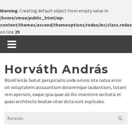
Warning
: Creating default object from empty value in
/home/vmue/public_html/wp-
content/themes/ascend/themeoptions/redux/inc/class.redux
on line
29
VMÚE – Vajdasági Magyar
Újságírók Egyesülete
Horváth András
Rövid leírás Sed ut perspiciatis unde omnis iste natus error
sit voluptatem accusantium doloremque laudantium, totam
rem aperiam, eaque ipsa quae ab illo inventore veritatis et
quasi architecto beatae vitae dicta sunt explicabo.
Search
for: