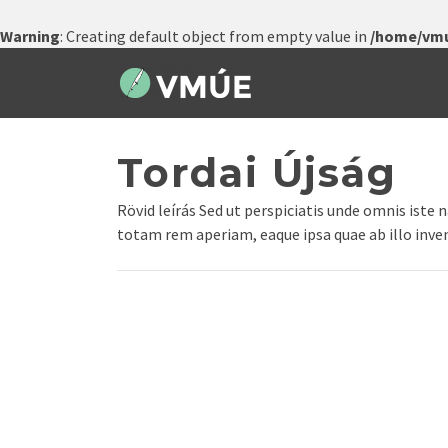
Warning
: Creating default object from empty value in
/home/vmu
Tordai Újság
Rövid leírás Sed ut perspiciatis unde omnis ist
totam rem aperiam, eaque ipsa quae ab illo invent