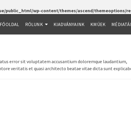
e/public_html/wp-content/themes/ascend/themeoptions/red
FŐOLDAL
RÓLUNK
KIADVÁNYAINK
KMÚEK
MÉDIATÁ
e natus error sit voluptatem accusantium doloremque laudantium,
ore veritatis et quasi architecto beatae vitae dicta sunt explicab