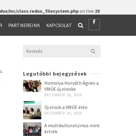
ux/inc/class.redux_filesystem.php
on line
29
R
PARTNEREINK
KAPCSOLAT
Search
for:
o.
Legutóbbi bejegyzések
Homolya Horváth Ágnes a
VMÚE új elnöke
DECEMBER 20, 2025
Új elnök a VMÚE élén
DECEMBER 20, 2025
A multikulturalizmus mint
értrék