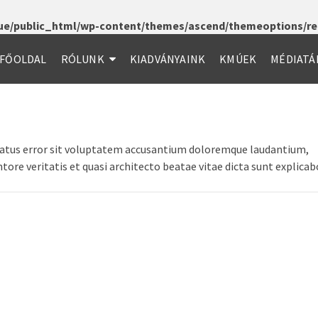
e/public_html/wp-content/themes/ascend/themeoptions/red
FŐOLDAL
RÓLUNK
KIADVÁNYAINK
KMÚEK
MÉDIATÁ
e natus error sit voluptatem accusantium doloremque laudantium,
ore veritatis et quasi architecto beatae vitae dicta sunt explicab