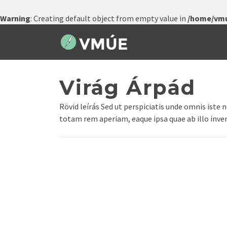
Warning
: Creating default object from empty value in
/home/vmu
Virág Árpád
Rövid leírás Sed ut perspiciatis unde omnis ist
totam rem aperiam, eaque ipsa quae ab illo invent