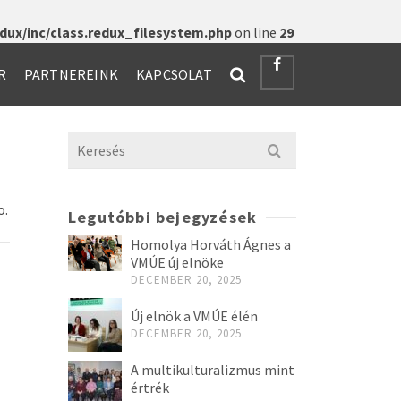
ux/inc/class.redux_filesystem.php
on line
29
R
PARTNEREINK
KAPCSOLAT
Search
for:
o.
Legutóbbi bejegyzések
Homolya Horváth Ágnes a
VMÚE új elnöke
DECEMBER 20, 2025
Új elnök a VMÚE élén
DECEMBER 20, 2025
A multikulturalizmus mint
értrék