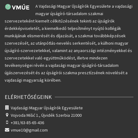
A Vajdasági Magyar Újságírók Egyesülete a vajdasági
magyar újságíró-társadalom szakmai
szervezeteként kiemelt célkitűzésének tekinti az újságírók
érdekképviseletét, a kiemelkedő teljesítményt nyújtó kollégák
munkájának elismerését és díjazását, a szakmai továbbképzések
szervezését, az utánpótlás-nevelés serkentését, a külhoni magyar
újságíró-szervezetekkel, valamint az anyaországi intézményekkel és
szervezetekkel való együttműködést, illetve mindezen
tevékenységei révén a vajdasági magyar újságíró-társadalom
újjászervezését és az újságírói szakma presztízsének növelését a
vajdasági magyarság körében.
ELÉRHETŐSÉGEINK
Vajdasági Magyar Újságírók Egyesülete
Vojvoda Mišić 1.,
Újvidék Szerbia 21000
+381/63-85-65-436
vmue10@gmail.com