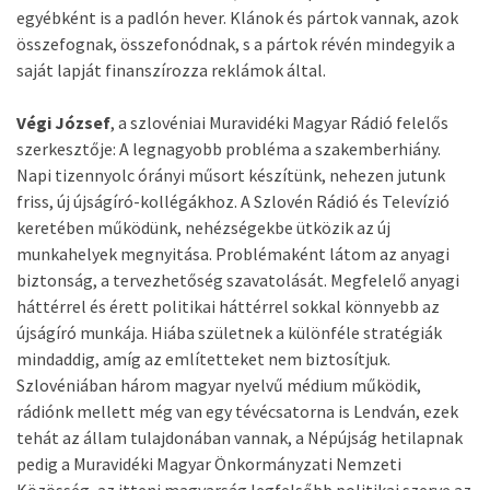
egyébként is a padlón hever. Klánok és pártok vannak, azok
összefognak, összefonódnak, s a pártok révén mindegyik a
saját lapját finanszírozza reklámok által.
Végi József
, a szlovéniai Muravidéki Magyar Rádió felelős
szerkesztője: A legnagyobb probléma a szakemberhiány.
Napi tizennyolc órányi műsort készítünk, nehezen jutunk
friss, új újságíró-kollégákhoz. A Szlovén Rádió és Televízió
keretében működünk, nehézségekbe ütközik az új
munkahelyek megnyitása. Problémaként látom az anyagi
biztonság, a tervezhetőség szavatolását. Megfelelő anyagi
háttérrel és érett politikai háttérrel sokkal könnyebb az
újságíró munkája. Hiába születnek a különféle stratégiák
mindaddig, amíg az említetteket nem biztosítjuk.
Szlovéniában három magyar nyelvű médium működik,
rádiónk mellett még van egy tévécsatorna is Lendván, ezek
tehát az állam tulajdonában vannak, a Népújság hetilapnak
pedig a Muravidéki Magyar Önkormányzati Nemzeti