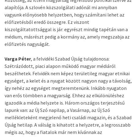
Közösség, az itteni magyarság legfelsőbb politikai szerve az
alapítója. A szlovén közszolgálati adónál mi annyiban
vagyunk előnyösebb helyzetben, hogy számítani lehet az
előfizetésből eredő összegre. Ez viszont
kiszolgáltatottsággal is jár: egyrészt mindig tapétán van a
médium, másrészt pedig a kormány az, amely megszabja az
előfizetés nagyságát.
Varga Péter
, a felvidéki Szabad Újság tulajdonosa:
Szétrázódott, piaci alapon működő magyar médiáról
beszélhetek. Felvidék nem képez területileg magyar etnikai
egységet, a kelet és a nyugat között nagyon nagy a távolság,
így nehéz az egységet megteremtenünk. Inkább nyugaton
van erős tömbben a magyarság. Ehhez az elkülönüléshez
igazodik a média helyzete is. Három országos terjesztésű
lapunk van: az Új Szó napilap, a Vasárnap, az Új Szó
mellékleteként megjelenő heti családi magazin, és a Szabad
Újság hetilap. A válság is kihatott a helyzetre, a legrosszabb
mégis az, hogy a fiatalok már nem kívánnak az