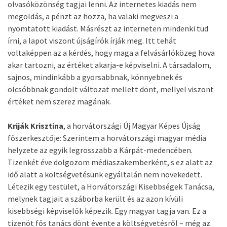
olvasóközönség tagjai lenni. Az internetes kiadás nem
megoldás, a pénzt az hozza, ha valaki megveszi a
nyomtatott kiadást. Másrészt az interneten mindenki tud
írni, a lapot viszont újságírók írják meg. Itt tehát
voltaképpen az a kérdés, hogy maga a felvásárlóközeg hova
akar tartozni, az értéket akarja-e képviselni. A társadalom,
sajnos, mindinkább a gyorsabbnak, könnyebnek és
olcsóbbnak gondolt változat mellett dönt, mellyel viszont
értéket nem szerez magának.
Kriják Krisztina
, a horvátországi Új Magyar Képes Újság
főszerkesztője: Szerintem a horvátországi magyar média
helyzete az egyik legrosszabb a Kárpát-medencében.
Tizenkét éve dolgozom médiaszakemberként, s ez alatt az
idő alatt a költségvetésünk egyáltalán nem növekedett.
Létezik egy testület, a Horvátországi Kisebbségek Tanácsa,
melynek tagjait a száborba került és az azon kívüli
kisebbségi képviselők képezik. Egy magyar tagja van. Ez a
tizenöt fős tanács dönt évente a költségvetésről – még az