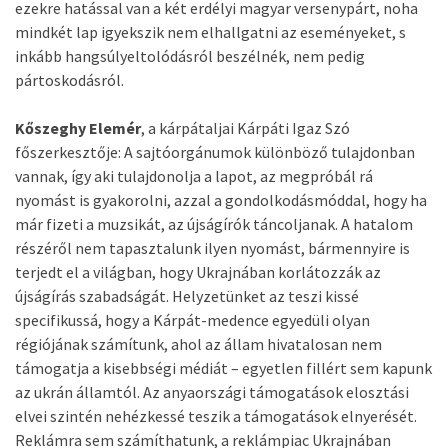
ezekre hatással van a két erdélyi magyar versenypárt, noha
mindkét lap igyekszik nem elhallgatni az eseményeket, s
inkább hangsúlyeltolódásról beszélnék, nem pedig
pártoskodásról.
Kőszeghy Elemér
, a kárpátaljai Kárpáti Igaz Szó
főszerkesztője: A sajtóorgánumok különböző tulajdonban
vannak, így aki tulajdonolja a lapot, az megpróbál rá
nyomást is gyakorolni, azzal a gondolkodásmóddal, hogy ha
már fizeti a muzsikát, az újságírók táncoljanak. A hatalom
részéről nem tapasztalunk ilyen nyomást, bármennyire is
terjedt el a világban, hogy Ukrajnában korlátozzák az
újságírás szabadságát. Helyzetünket az teszi kissé
specifikussá, hogy a Kárpát-medence egyedüli olyan
régiójának számítunk, ahol az állam hivatalosan nem
támogatja a kisebbségi médiát – egyetlen fillért sem kapunk
az ukrán államtól. Az anyaországi támogatások elosztási
elvei szintén nehézkessé teszik a támogatások elnyerését.
Reklámra sem számíthatunk, a reklámpiac Ukrajnában