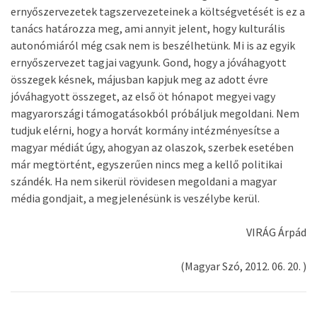
ernyőszervezetek tagszervezeteinek a költségvetését is ez a
tanács határozza meg, ami annyit jelent, hogy kulturális
autonómiáról még csak nem is beszélhetünk. Mi is az egyik
ernyőszervezet tagjai vagyunk. Gond, hogy a jóváhagyott
összegek késnek, májusban kapjuk meg az adott évre
jóváhagyott összeget, az első öt hónapot megyei vagy
magyarországi támogatásokból próbáljuk megoldani. Nem
tudjuk elérni, hogy a horvát kormány intézményesítse a
magyar médiát úgy, ahogyan az olaszok, szerbek esetében
már megtörtént, egyszerűen nincs meg a kellő politikai
szándék. Ha nem sikerül rövidesen megoldani a magyar
média gondjait, a megjelenésünk is veszélybe kerül.
VIRÁG Árpád
(Magyar Szó, 2012. 06. 20. )