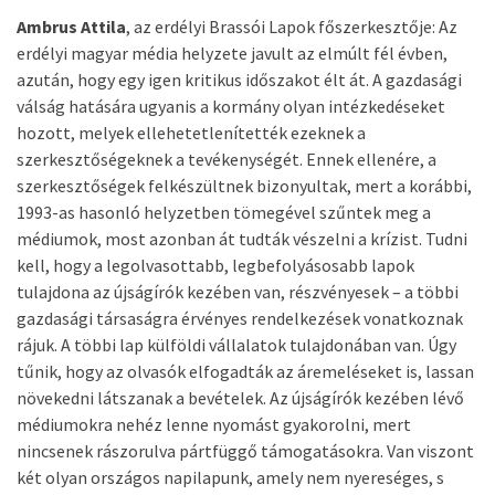
Ambrus Attila
, az erdélyi Brassói Lapok főszerkesztője: Az
erdélyi magyar média helyzete javult az elmúlt fél évben,
azután, hogy egy igen kritikus időszakot élt át. A gazdasági
válság hatására ugyanis a kormány olyan intézkedéseket
hozott, melyek ellehetetlenítették ezeknek a
szerkesztőségeknek a tevékenységét. Ennek ellenére, a
szerkesztőségek felkészültnek bizonyultak, mert a korábbi,
1993-as hasonló helyzetben tömegével szűntek meg a
médiumok, most azonban át tudták vészelni a krízist. Tudni
kell, hogy a legolvasottabb, legbefolyásosabb lapok
tulajdona az újságírók kezében van, részvényesek – a többi
gazdasági társaságra érvényes rendelkezések vonatkoznak
rájuk. A többi lap külföldi vállalatok tulajdonában van. Úgy
tűnik, hogy az olvasók elfogadták az áremeléseket is, lassan
növekedni látszanak a bevételek. Az újságírók kezében lévő
médiumokra nehéz lenne nyomást gyakorolni, mert
nincsenek rászorulva pártfüggő támogatásokra. Van viszont
két olyan országos napilapunk, amely nem nyereséges, s