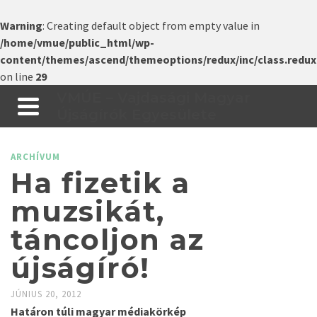
Warning
: Creating default object from empty value in
/home/vmue/public_html/wp-
content/themes/ascend/themeoptions/redux/inc/class.redux
on line
29
VMÚE – Vajdasági Magyar
Újságírók Egyesülete
ARCHÍVUM
Ha fizetik a
muzsikát,
táncoljon az
újságíró!
JÚNIUS 20, 2012
Határon túli magyar médiakörkép