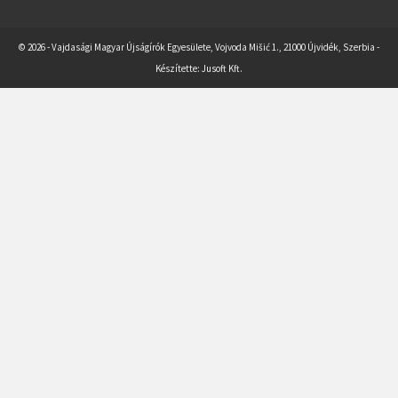
© 2026 - Vajdasági Magyar Újságírók Egyesülete, Vojvoda Mišić 1., 21000 Újvidék, Szerbia -
Készítette:
Jusoft Kft.