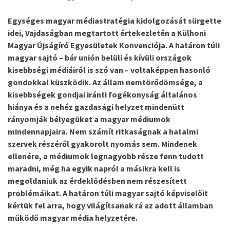
Egységes magyar médiastratégia kidolgozását sürgette
idei, Vajdaságban megtartott értekezletén a Külhoni
Magyar Újságíró Egyesületek Konvenciója. A határon túli
magyar sajtó – bár unión belüli és kívüli országok
kisebbségi médiáiról is szó van – voltaképpen hasonló
gondokkal küszködik. Az állam nemtörődömsége, a
kisebbségek gondjai iránti fogékonyság általános
hiánya és a nehéz gazdasági helyzet mindenütt
rányomják bélyegüket a magyar médiumok
mindennapjaira. Nem számít ritkaságnak a hatalmi
szervek részéről gyakorolt nyomás sem. Mindenek
ellenére, a médiumok legnagyobb része fenn tudott
maradni, még ha egyik napról a másikra kell is
megoldaniuk az érdeklődésben nem részesített
problémáikat. A határon túli magyar sajtó képviselőit
kértük fel arra, hogy világítsanak rá az adott államban
működő magyar média helyzetére.