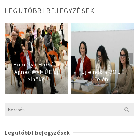
LEGUTÓBBI BEJEGYZÉSEK
Homolya Horváth
Ágnes a VMÚE új
Új elnök a VMÚE
elnöke
élén
Search
for:
Legutóbbi bejegyzések