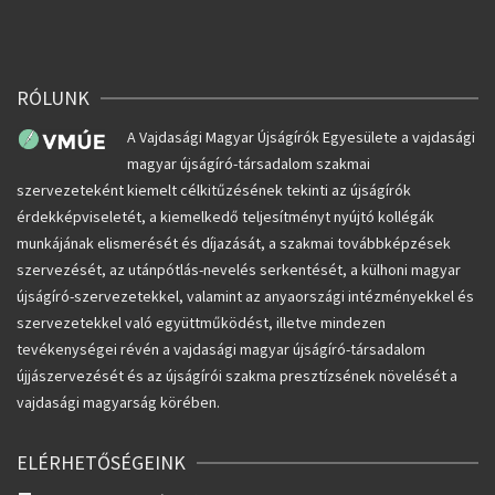
RÓLUNK
A Vajdasági Magyar Újságírók Egyesülete a vajdasági
magyar újságíró-társadalom szakmai
szervezeteként kiemelt célkitűzésének tekinti az újságírók
érdekképviseletét, a kiemelkedő teljesítményt nyújtó kollégák
munkájának elismerését és díjazását, a szakmai továbbképzések
szervezését, az utánpótlás-nevelés serkentését, a külhoni magyar
újságíró-szervezetekkel, valamint az anyaországi intézményekkel és
szervezetekkel való együttműködést, illetve mindezen
tevékenységei révén a vajdasági magyar újságíró-társadalom
újjászervezését és az újságírói szakma presztízsének növelését a
vajdasági magyarság körében.
ELÉRHETŐSÉGEINK