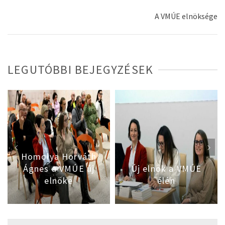
A VMÚE elnöksége
LEGUTÓBBI BEJEGYZÉSEK
Homolya Horváth
Ágnes a VMÚE új
Új elnök a VMÚE
elnöke
élén