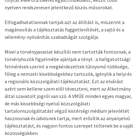
folytat évek óta sikeres együttműködést, készít több
nyelven rendszeresen jelentkező közös műsorokat.
Elfogadhatatlannak tartjuk azt az állítást is, miszerint a
magánosítás a tájékoztatás függetlenítését, a sajtó és a
vélemény-nyilvánítás szabadságát szolgálja.
Mivel a törvényjavaslat készítői nem tartották fontosnak, a
törvényhozók figyelmébe ajánljuk a tényt : a hallgatottsági
felmérések szerint a megkérdezettek túlnyomó többsége,
főleg a nemzeti kisebbségekhez tartozók, igénylik a helyi és
a regionális közszolgálati tájékoztatást. Ezt az elvárást
azért sem kellene szem elől téveszteni, mert az Alkotmány
által szavatolt jogról van szó. A VMÚE minden egyes magyar,
de más kissebbségi nyelvű közszolgálati
tartalomszolgáltatást végző kistérségi médium jelenlétét
hasznosnak és üdvösnek tartja, mert erősítik az anyanyelvű
tájékoztatást, és nagyon fontos szerepet töltenek be a saját
közösségükben.