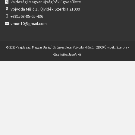
Vajdasági Magyar Újságírók Egyesülete
Vojvoda Mišić 1.,
Újvidék Szerbia 21000
+381/63-85-65-436
vmue10@gmail.com
© 2026 - Vajdasági Magyar Újságírók Egyesülete, Vojvoda Mišić 1., 21000 Újvidék, Szerbia -
Készítette:
Jusoft Kft.