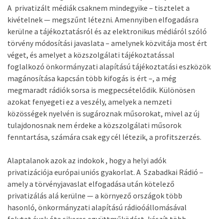
A privatizált médiák csaknem mindegyike – tisztelet a
kivételnek — megszűnt létezni. Amennyiben elfogadásra
kerülne a tájékoztatásról és az elektronikus médiáról szóló
törvény módosítási javaslata – amelynek közvitája most ért
véget, és amelyet a közszolgálati tájékoztatással
foglalkozó önkormányzati alapítású tájékoztatási eszközök
magánosítása kapcsán több kifogás is ért –, a még
megmaradt rádiók sorsa is megpecsételődik. Különösen
azokat fenyegeti ez a veszély, amelyek a nemzeti
közösségek nyelvén is sugároznak műsorokat, mivel az új
tulajdonosnak nem érdeke a közszolgálati műsorok
fenntartása, számára csak egy cél létezik, a profitszerzés.
Alaptalanok azok az indokok , hogy a helyi adók
privatizációja európai uniós gyakorlat. A Szabadkai Rádió –
amely a törvényjavaslat elfogadása után kötelező
privatizálás alá kerülne — a környező országok több
hasonló, önkormányzati alapítású rádioóállomásával