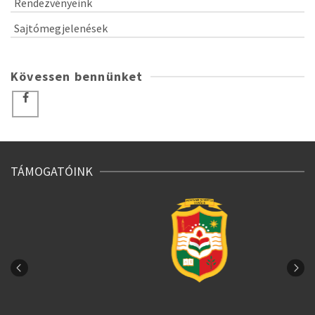
Rendezvényeink
Sajtómegjelenések
Kövessen bennünket
TÁMOGATÓINK