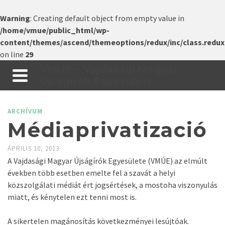
Warning
: Creating default object from empty value in
/home/vmue/public_html/wp-
content/themes/ascend/themeoptions/redux/inc/class.redux
on line
29
VMÚE – Vajdasági Magyar
Újságírók Egyesülete
ARCHÍVUM
Médiaprivatizació
ÁPRILIS 10, 2013
A Vajdasági Magyar Újságírók Egyesülete (VMÚE) az elmúlt
években több esetben emelte fel a szavát a helyi
közszolgálati médiát ért jogsértések, a mostoha viszonyulás
miatt, és kénytelen ezt tenni most is.
A sikertelen magánosítás következményei lesújtóak.