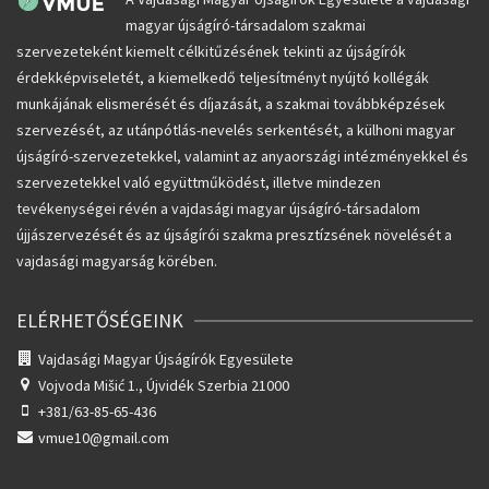
magyar újságíró-társadalom szakmai
szervezeteként kiemelt célkitűzésének tekinti az újságírók
érdekképviseletét, a kiemelkedő teljesítményt nyújtó kollégák
munkájának elismerését és díjazását, a szakmai továbbképzések
szervezését, az utánpótlás-nevelés serkentését, a külhoni magyar
újságíró-szervezetekkel, valamint az anyaországi intézményekkel és
szervezetekkel való együttműködést, illetve mindezen
tevékenységei révén a vajdasági magyar újságíró-társadalom
újjászervezését és az újságírói szakma presztízsének növelését a
vajdasági magyarság körében.
ELÉRHETŐSÉGEINK
Vajdasági Magyar Újságírók Egyesülete
Vojvoda Mišić 1.,
Újvidék Szerbia 21000
+381/63-85-65-436
vmue10@gmail.com