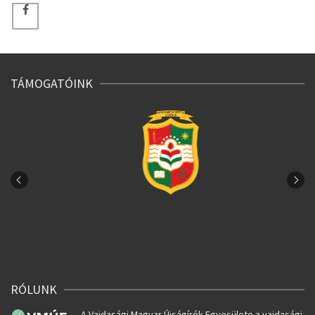
TÁMOGATÓINK
RÓLUNK
A Vajdasági Magyar Újságírók Egyesülete a vajdasági