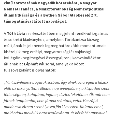
című sorozatának negyedik köteteként, a Magyar
Nemzeti Tanács, a Miniszterelnökség Nemzetpolitikai
Államtitkársága és a Bethen Gábor Alapkezelő Zrt.
támogatásával látott napvilágot.
A
Tóth Lívia
szerkesztésében megjelent rendkívül izgalmas
és sokrétű kiadványhoz, amelyben Törökanizsa község
múltjának és jelenének legmeghatározóbb momentumait
kíséreljük meg erdélyi, magyarországi és vajdasági
kollégáink segítségével összegyűjteni, kedvcsinálóként
álljanak itt
Léphaft Pál
sorai, amelyek a kötet
fülszövegeként is olvashatók:
„Mint szénfekete bogarak sorban, úgy ülnek az öregek a házak
előtt az alkonyatban. Mindennap ünneplőben, a kispadon szent
tétlenségben, kalapban, ingben, tisztes feketében. Ők már nem
járnak templomba, nem járnak szántani, vetni. Hozzájuk
minden vasárnap személyesen jön ki az Isten. Kalapot emel,
majd odaül melléjük parasztgúnyában, és két fehér angyallal