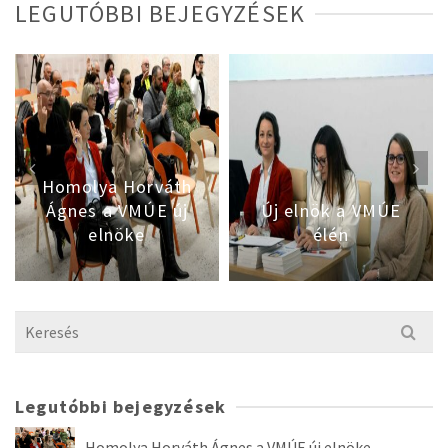
LEGUTÓBBI BEJEGYZÉSEK
Homolya Horváth
Ágnes a VMÚE új
Új elnök a VMÚE
elnöke
élén
Search
for:
Legutóbbi bejegyzések
Homolya Horváth Ágnes a VMÚE új elnöke