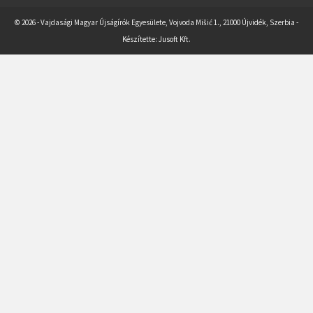
© 2026 - Vajdasági Magyar Újságírók Egyesülete, Vojvoda Mišić 1., 21000 Újvidék, Szerbia -
Készítette:
Jusoft Kft.