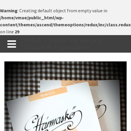
Warning
: Creating default object from empty value in
/home/vmue/public_html/wp-
content/themes/ascend/themeoptions/redux/inc/class.redux
on line
29
VMÚE – Vajdasági Magyar
Újságírók Egyesülete