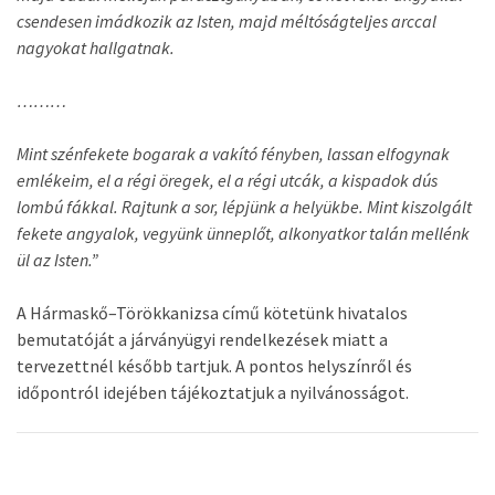
csendesen imádkozik az Isten, majd méltóságteljes arccal
nagyokat hallgatnak.
………
Mint szénfekete bogarak a vakító fényben, lassan elfogynak
emlékeim, el a régi öregek, el a régi utcák, a kispadok dús
lombú fákkal. Rajtunk a sor, lépjünk a helyükbe. Mint kiszolgált
fekete angyalok, vegyünk ünneplőt, alkonyatkor talán mellénk
ül az Isten.”
A Hármaskő–Törökkanizsa című kötetünk hivatalos
bemutatóját a járványügyi rendelkezések miatt a
tervezettnél később tartjuk. A pontos helyszínről és
időpontról idejében tájékoztatjuk a nyilvánosságot.