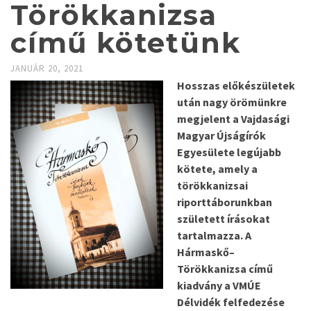
Törökkanizsa
című kötetünk
JANUÁR 20, 2021
Hosszas előkészületek
után nagy örömünkre
megjelent a Vajdasági
Magyar Újságírók
Egyesülete legújabb
kötete, amely a
törökkanizsai
riporttáborunkban
született írásokat
tartalmazza. A
Hármaskő–
Törökkanizsa című
kiadvány a VMÚE
Délvidék felfedezése