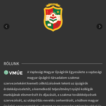
RÓLUNK
A Vajdasági Magyar Újságírók Egyesülete a vajdasági
magyar újságíró-társadalom szakmai
szervezeteként kiemelt célkitűzésének tekinti az újságírók
érdekképviseletét, a kiemelkedő teljesítményt nyújtó kollégák
munkájának elismerését és díjazását, a szakmai továbbképzések
szervezését, az utánpótlás-nevelés serkentését, a külhoni magyar
újságíró-szervezetekkel, valamint az anyaországi intézményekkel és