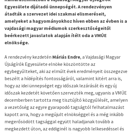
Egyesülete díjátadó ünnepségét. A rendezvényen
átadták a szervezet idei szakmai elismeréseit,
amelyeket a hagyományokhoz híven ebben az évben is a
vajdasági magyar médiumok szerkesztőségeitől
beérkezett javaslatok alapján ítélt oda a VMÚE
elnöksége.
A rendezvény kezdetén
Máriás Endre
, a Vajdasági Magyar
Újságírók Egyesülete elnöke köszöntötte az
egybegyűlteket, aki az elmúlt évek eredményeit összegezve
beszélt a hídépítés fontosságáról, valamint kitért arra is,
hogy az idei ünnepséget egy időszak lezárását és egy új
időszak kezdetét követően szervezték meg, ugyanis a VMÚE
decemberben tartotta meg tisztújító közgyűlését, amelyen
a vezetőség az egyre gyarapodó tagságtól felhatalmazást
kapott arra, hogy a megújult elnökséggel és a még inkább
megerősödött tagsággal együtt haladjanak tovább a
megkezdett úton, az eddiginél is nagyobb lelkesedéssel és