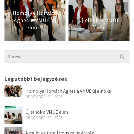
Homolya Horváth
Ágnes a VMÚE új
Új elnök a VMÚE
elnöke
élén
Search
for:
Legutóbbi bejegyzések
Homolya Horváth Ágnes a VMÚE új elnöke
DECEMBER 20, 2025
Új elnök a VMÚE élén
DECEMBER 20, 2025
A multikulturalizmus mint értrék