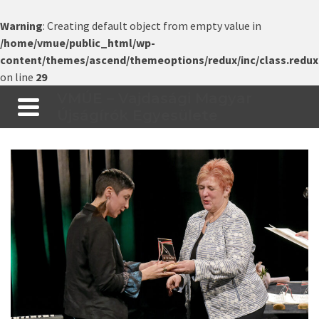
Warning
: Creating default object from empty value in
/home/vmue/public_html/wp-
content/themes/ascend/themeoptions/redux/inc/class.redux
on line
29
VMÚE – Vajdasági Magyar
Újságírók Egyesülete