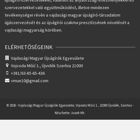
szervezetekkel való együttműködést, illetve mindezen
tevékenységei révén a vajdasági magyar újságíró-társadalom
újjászervezését és az újságírói szakma presztízsének növelését a
vajdasági magyarság körében.
ELÉRHETŐSÉGEINK
Vajdasági Magyar Újságírók Egyesülete
Vojvoda Mišić 1.,
Újvidék Szerbia 21000
+381/63-85-65-436
vmue10@gmail.com
© 2026 - Vajdasági Magyar Újságírók Egyesülete, Vojvoda Mišić 1., 21000 Újvidék, Szerbia -
Készítette:
Jusoft Kft.