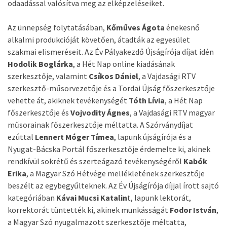
odaadással valósítva meg az elképzeléseiket.
Az ünnepség folytatásában,
Kőműves Ágota
énekesnő
alkalmi produkcióját követően, átadták az egyesület
szakmai elismeréseit. Az Év Pályakezdő Újságírója díjat idén
Hodolik Boglárka
, a Hét Nap online kiadásának
szerkesztője, valamint
Csíkos Dániel
, a Vajdasági RTV
szerkesztő-műsorvezetője és a Tordai Újság főszerkesztője
vehette át, akiknek tevékenységét
Tóth Lívia
, a Hét Nap
főszerkesztője és
Vojvodity Ágnes
, a Vajdasági RTV magyar
műsorainak főszerkesztője méltatta. A Szórványdíjat
ezúttal
Lennert Móger Tímea
, lapunk újságírója és a
Nyugat-Bácska Portál főszerkesztője érdemelte ki, akinek
rendkívül sokrétű és szerteágazó tevékenységéről
Kabók
Erika
, a Magyar Szó Hétvége mellékletének szerkesztője
beszélt az egybegyűlteknek. Az Év Újságírója díjjal írott sajtó
kategóriában
Kávai Mucsi Katalin
t, lapunk lektorát,
korrektorát tüntették ki, akinek munkásságát
Fodor István
,
a Magyar Szó nyugalmazott szerkesztője méltatta,