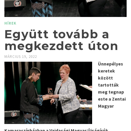
HÍREK
Együtt tovább a
megkezdett úton
MÁRCIUS 19, 2022
Ünnepélyes
keretek
között
tartották
meg tegnap
este a Zentai
Magyar
Kamaraszínházban a Vajdasági Magyar Újságírók