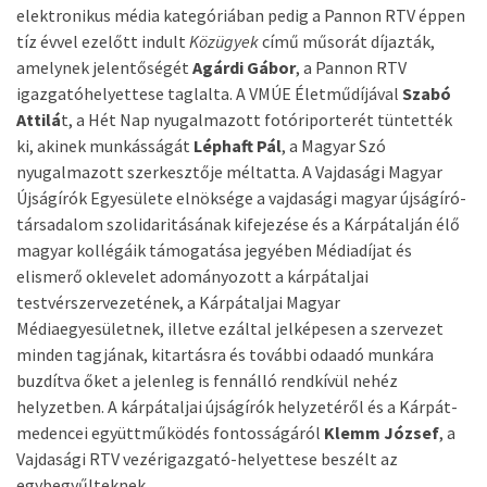
elektronikus média kategóriában pedig a Pannon RTV éppen
tíz évvel ezelőtt indult
Közügyek
című műsorát díjazták,
amelynek jelentőségét
Agárdi Gábor
, a Pannon RTV
igazgatóhelyettese taglalta. A VMÚE Életműdíjával
Szabó
Attilá
t, a Hét Nap nyugalmazott fotóriporterét tüntették
ki, akinek munkásságát
Léphaft Pál
, a Magyar Szó
nyugalmazott szerkesztője méltatta. A Vajdasági Magyar
Újságírók Egyesülete elnöksége a vajdasági magyar újságíró-
társadalom szolidaritásának kifejezése és a Kárpátalján élő
magyar kollégáik támogatása jegyében Médiadíjat és
elismerő oklevelet adományozott a kárpátaljai
testvérszervezetének, a Kárpátaljai Magyar
Médiaegyesületnek, illetve ezáltal jelképesen a szervezet
minden tagjának, kitartásra és további odaadó munkára
buzdítva őket a jelenleg is fennálló rendkívül nehéz
helyzetben. A kárpátaljai újságírók helyzetéről és a Kárpát-
medencei együttműködés fontosságáról
Klemm József
, a
Vajdasági RTV vezérigazgató-helyettese beszélt az
egybegyűlteknek.