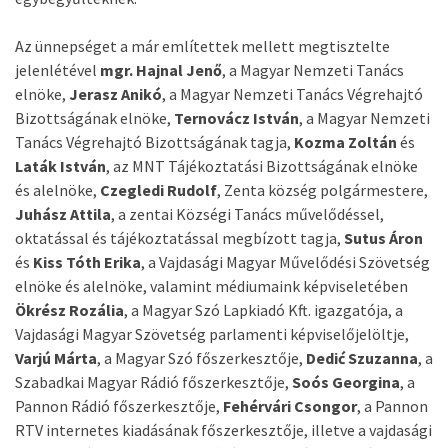
Az ünnepséget a már említettek mellett megtisztelte
jelenlétével
mgr. Hajnal Jenő
, a Magyar Nemzeti Tanács
elnöke,
Jerasz Anikó
, a Magyar Nemzeti Tanács Végrehajtó
Bizottságának elnöke,
Ternovácz István
, a Magyar Nemzeti
Tanács Végrehajtó Bizottságának tagja,
Kozma Zoltán
és
Laták István
, az MNT Tájékoztatási Bizottságának elnöke
és alelnöke,
Czegledi Rudolf
, Zenta község polgármestere,
Juhász Attila
, a zentai Községi Tanács művelődéssel,
oktatással és tájékoztatással megbízott tagja,
Sutus Áron
és
Kiss Tóth Erika
, a Vajdasági Magyar Művelődési Szövetség
elnöke és alelnöke, valamint médiumaink képviseletében
Ökrész Rozália
, a Magyar Szó Lapkiadó Kft. igazgatója, a
Vajdasági Magyar Szövetség parlamenti képviselőjelöltje,
Varjú Márta
, a Magyar Szó főszerkesztője,
Dedi
ć Szuzanna
, a
Szabadkai Magyar Rádió főszerkesztője,
Soós Georgina
, a
Pannon Rádió főszerkesztője,
Fehérvári Csongor
, a Pannon
RTV internetes kiadásának főszerkesztője, illetve a vajdasági