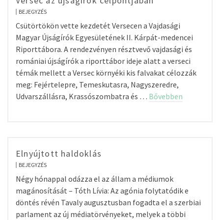
Versec az újságírók célpontjában
BEJEGYZÉS
Csütörtökön vette kezdetét Versecen a Vajdasági
Magyar Újságírók Egyesületének II. Kárpát-medencei
Riporttábora. A rendezvényen résztvevő vajdasági és
romániai újságírók a riporttábor ideje alatt a verseci
témák mellett a Versec környéki kis falvakat célozzák
meg: Fejértelepre, Temeskutasra, Nagyszeredre,
Udvarszállásra, Krassószombatra és …
Bővebben
Elnyújtott haldoklás
BEJEGYZÉS
Négy hónappal odázza el az állam a médiumok
magánosítását – Tóth Lívia: Az agónia folytatódik e
döntés révén Tavaly augusztusban fogadta el a szerbiai
parlament az új médiatörvényeket, melyek a többi