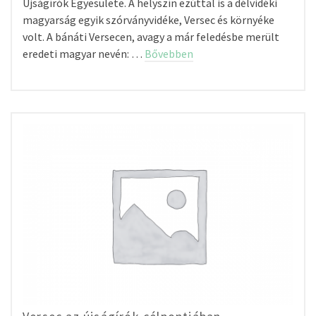
Újságírók Egyesülete. A helyszín ezúttal is a délvidéki
magyarság egyik szórványvidéke, Versec és környéke
volt. A bánáti Versecen, avagy a már feledésbe merült
eredeti magyar nevén: …
Bővebben