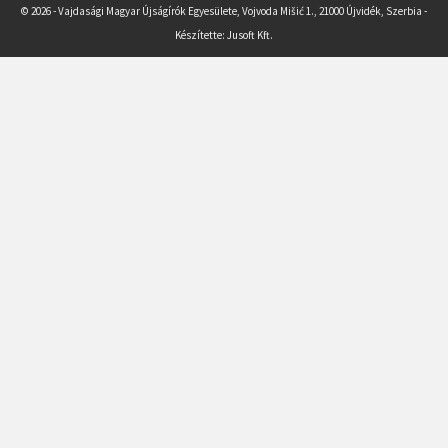
© 2026 - Vajdasági Magyar Újságírók Egyesülete, Vojvoda Mišić 1., 21000 Újvidék, Szerbia -
Készítette:
Jusoft Kft.