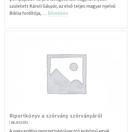
született Károli Gáspár, az első teljes magyar nyelvű
Biblia fordítója, …
Bővebben
Riportkönyv a szórvány szórványáról
BEJEGYZÉS
A nagy erdélyi nemzetiségolvasztó kohómű egyik