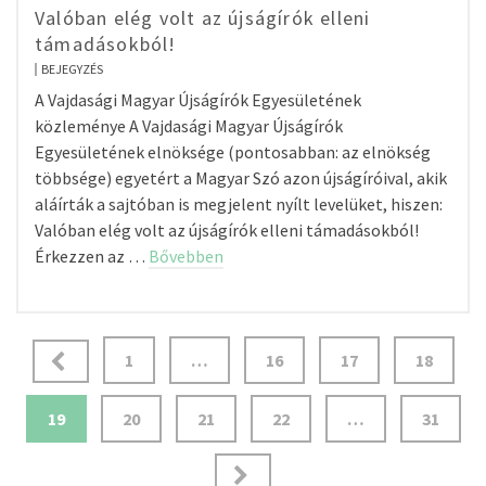
Valóban elég volt az újságírók elleni
támadásokból!
BEJEGYZÉS
A Vajdasági Magyar Újságírók Egyesületének
közleménye A Vajdasági Magyar Újságírók
Egyesületének elnöksége (pontosabban: az elnökség
többsége) egyetért a Magyar Szó azon újságíróival, akik
aláírták a sajtóban is megjelent nyílt levelüket, hiszen:
Valóban elég volt az újságírók elleni támadásokból!
Érkezzen az …
Bővebben
Bejegyzés
1
…
16
17
18
navigáció
19
20
21
22
…
31