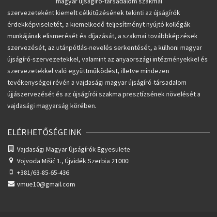
magyar újságíró-társadalom szakmai
szervezeteként kiemelt célkitűzésének tekinti az újságírók
érdekképviseletét, a kiemelkedő teljesítményt nyújtó kollégák
munkájának elismerését és díjazását, a szakmai továbbképzések
szervezését, az utánpótlás-nevelés serkentését, a külhoni magyar
újságíró-szervezetekkel, valamint az anyaországi intézményekkel és
szervezetekkel való együttműködést, illetve mindezen
tevékenységei révén a vajdasági magyar újságíró-társadalom
újjászervezését és az újságírói szakma presztízsének növelését a
vajdasági magyarság körében.
ELÉRHETŐSÉGEINK
Vajdasági Magyar Újságírók Egyesülete
Vojvoda Mišić 1.,
Újvidék Szerbia 21000
+381/63-85-65-436
vmue10@gmail.com