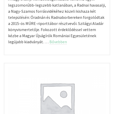
legszomorúbb-legszebb katlanában, a Radnai havasalji,
a Nagy-Szamos forrásvidékéhez közeli kishaza két
településén: Óradnán és Radnaborbereken forgolódtak
a 2015-ös MÚRE-riporttábor résztvevői. Szilágyi Aladár
könyvismertetője. Fokozott érdeklődéssel vettem
kézbe a Magyar Újságírók Romániai Egyesületének
legújabb kiadványát. …
Bővebben