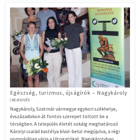
Egészség, turizmus, újságírók – Nagykároly
BEJEGYZÉS
Nagykároly, Szatmár vármegye egykori székhelye,
évszázadokon át fontos szerepet töltött be a
térségben. A település életét sokáig meghatározó
Károlyi család kastélya kívül-belül megújulva, a régi
pompájában várja a látogatókat. Nagykárolyban