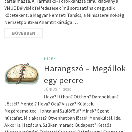
tartalmazza. A Hármaskő–Törökkanizsa című kiadvány a
VMÚE Délvidék felfedezése című sorozatának negyedik
köteteként, a Magyar Nemzeti Tanács, a Miniszterelnökség
Nemzetpolitikai Államtitkársága …
BŐVEBBEN
HÍREK
Harangszó – Megállok
egy percre
JÚNIUS 4, 2020
Haza? Itthon? Otthon? Darabokban?
Jöttél? Mentél? Hova? Oda? Vissza? Küldtek.
Megérdemelted. Hontalan! Szülőföld? Minek? Szent
húscafat. Mit akarsz? Ötvenhatban jöttél. Menekültél. Ide.
Akkor is. Hazátlan. Szűken maradt. Budapest? Kettős