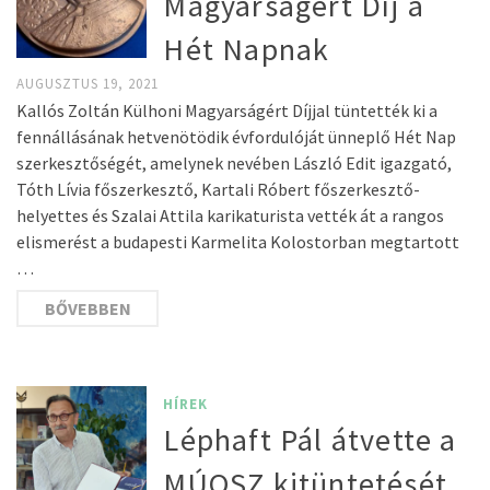
Magyarságért Díj a
Hét Napnak
AUGUSZTUS 19, 2021
Kallós Zoltán Külhoni Magyarságért Díjjal tüntették ki a
fennállásának hetvenötödik évfordulóját ünneplő Hét Nap
szerkesztőségét, amelynek nevében László Edit igazgató,
Tóth Lívia főszerkesztő, Kartali Róbert főszerkesztő-
helyettes és Szalai Attila karikaturista vették át a rangos
elismerést a budapesti Karmelita Kolostorban megtartott
…
BŐVEBBEN
HÍREK
Léphaft Pál átvette a
MÚOSZ kitüntetését