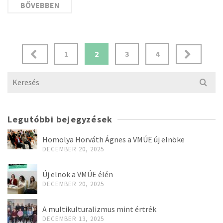
BŐVEBBEN
Bejegyzés
1
2
3
4
navigáció
Search
for:
Legutóbbi bejegyzések
Homolya Horváth Ágnes a VMÚE új elnöke
DECEMBER 20, 2025
Új elnök a VMÚE élén
DECEMBER 20, 2025
A multikulturalizmus mint értrék
DECEMBER 13, 2025