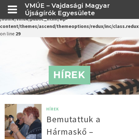
VMÚE – Vajdasági Magyar
Warning
: Creating default object from empty value in
Újságírók Egyesülete
/home/vmue/public_html/wp-
content/themes/ascend/themeoptions/redux/inc/class.redux
on line
29
HÍREK
HÍREK
Bemutattuk a
Hármaskő –