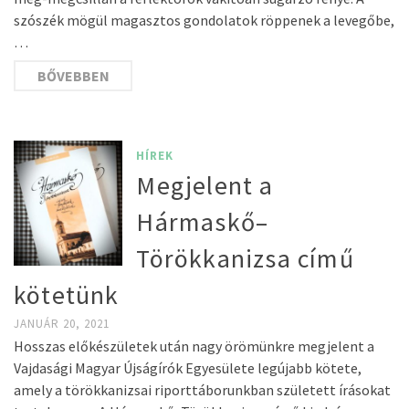
szószék mögül magasztos gondolatok röppenek a levegőbe,
…
BŐVEBBEN
HÍREK
Megjelent a
Hármaskő–
Törökkanizsa című
kötetünk
JANUÁR 20, 2021
Hosszas előkészületek után nagy örömünkre megjelent a
Vajdasági Magyar Újságírók Egyesülete legújabb kötete,
amely a törökkanizsai riporttáborunkban született írásokat