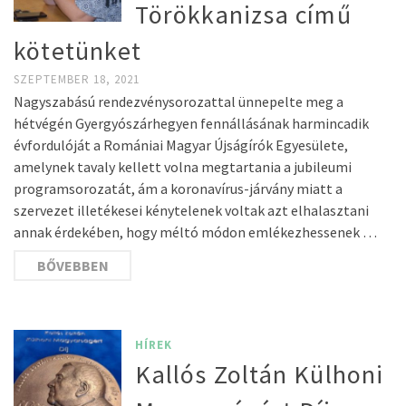
Törökkanizsa című
kötetünket
SZEPTEMBER 18, 2021
Nagyszabású rendezvénysorozattal ünnepelte meg a
hétvégén Gyergyószárhegyen fennállásának harmincadik
évfordulóját a Romániai Magyar Újságírók Egyesülete,
amelynek tavaly kellett volna megtartania a jubileumi
programsorozatát, ám a koronavírus-járvány miatt a
szervezet illetékesei kénytelenek voltak azt elhalasztani
annak érdekében, hogy méltó módon emlékezhessenek …
BŐVEBBEN
HÍREK
Kallós Zoltán Külhoni