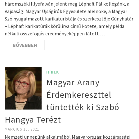
háromszéki Illyefalván jelent meg Léphaft Pál kollégánk, a
Vajdasági Magyar Újságírók Egyesülete alelnöke, a Magyar
Szó nyugalmazott karikaturistája és szerkesztője Gúnyhatár
– Léphaft karikatúrák körülírva című kötete, amely példa
nélküli összefogás eredményeképpen látott …
BŐVEBBEN
HÍREK
Magyar Arany
Érdemkereszttel
tüntették ki Szabó-
Hangya Terézt
MÁRCIUS 16, 2021
Nemzeti ünnepünk alkalmából Magyarország köztársasági