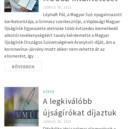
JÚNIUS 30, 2021
Léphaft Pál, a Magyar Szó nyugalmazott
karikaturistája, a Grimasz szerkesztője, a Vajdasági Magyar
Újságírók Egyesülete alelnöke több évtizedes kiemelkedő
alkotói tevékenységéért tavaly kiérdemelte a Magyar
Újságírók Országos Szövetségének Aranytoll-díját, ám a
koronavírus-járvány miatt akkor nem vehette át az
elismerést, így …
BŐVEBBEN
HÍREK
A legkiválóbb
újságírókat díjaztuk
JÚNIUS 20, 2021
Odaítélte idei szakmai elismeréseit a