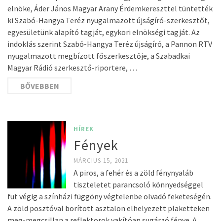
elnöke, Áder János Magyar Arany Érdemkereszttel tüntették
ki Szabó-Hangya Teréz nyugalmazott újságíró-szerkesztőt,
egyesületünk alapító tagját, egykori elnökségi tagját. Az
indoklás szerint Szabó-Hangya Teréz újságíró, a Pannon RTV
nyugalmazott megbízott főszerkesztője, a Szabadkai
Magyar Rádió szerkesztő-riportere, …
BŐVEBBEN
HÍREK
Fények
MÁRCIUS 15, 2021
A piros, a fehér és a zöld fénynyaláb
tiszteletet parancsoló könnyedséggel
fut végig a színházi függöny végtelenbe olvadó feketeségén.
A zöld posztóval borított asztalon elhelyezett plaketteken
meg-megcsillan a reflektorok vakítóan sugárzó fénye. A