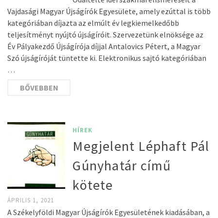
Vajdasági Magyar Újságírók Egyesülete, amely ezúttal is több
kategóriában díjazta az elmúlt év legkiemelkedőbb
teljesítményt nyújtó újságíróit. Szervezetünk elnöksége az
Év Pályakezdő Újságírója díjjal Antalovics Pétert, a Magyar
Szó újságíróját tüntette ki. Elektronikus sajtó kategóriában
…
BŐVEBBEN
HÍREK
Megjelent Léphaft Pál
Gúnyhatár című
kötete
ÁPRILIS 1, 2021
A Székelyföldi Magyar Újságírók Egyesületének kiadásában, a