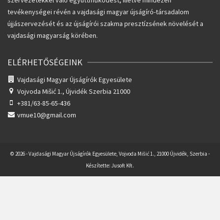
szervezetekkel való együttműködést, illetve mindezen
tevékenységei révén a vajdasági magyar újságíró-társadalom
újjászervezését és az újságírói szakma presztízsének növelését a
vajdasági magyarság körében.
ELÉRHETŐSÉGEINK
Vajdasági Magyar Újságírók Egyesülete
Vojvoda Mišić 1.,
Újvidék Szerbia 21000
+381/63-85-65-436
vmue10@gmail.com
© 2026 - Vajdasági Magyar Újságírók Egyesülete, Vojvoda Mišić 1., 21000 Újvidék, Szerbia -
Készítette:
Jusoft Kft.