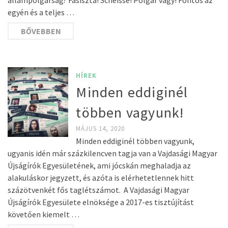
állampolgárság? Fasiszta! Scheisse! Polgár vagy! Fontos az
egyén és a teljes …
BŐVEBBEN
HÍREK
Minden eddiginél
többen vagyunk!
MÁJUS 14, 2020
Minden eddiginél többen vagyunk,
ugyanis idén már százkilencven tagja van a Vajdasági Magyar
Újságírók Egyesületének, ami jócskán meghaladja az
alakuláskor jegyzett, és azóta is elérhetetlennek hitt
százötvenkét fős taglétszámot. A Vajdasági Magyar
Újságírók Egyesülete elnöksége a 2017-es tisztújítást
követően kiemelt …