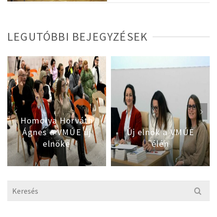
LEGUTÓBBI BEJEGYZÉSEK
Homolya Horváth
Ágnes a VMÚE új
Új elnök a VMÚE
elnöke
élén
Search
for: