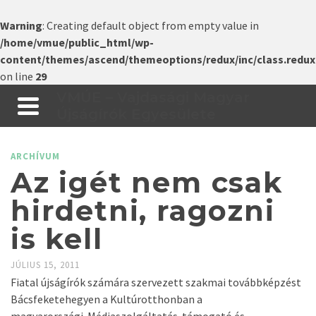
Warning
: Creating default object from empty value in
/home/vmue/public_html/wp-
content/themes/ascend/themeoptions/redux/inc/class.redux
on line
29
VMÚE – Vajdasági Magyar
Újságírók Egyesülete
ARCHÍVUM
Az igét nem csak
hirdetni, ragozni
is kell
JÚLIUS 15, 2011
Fiatal újságírók számára szervezett szakmai továbbképzést
Bácsfeketehegyen a Kultúrotthonban a