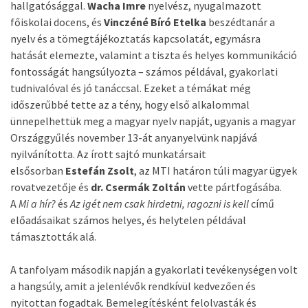
hallgatósággal.
Wacha Imre
nyelvész, nyugalmazott
főiskolai docens, és
Vinczéné Bíró Etelka
beszédtanár a
nyelv és a tömegtájékoztatás kapcsolatát, egymásra
hatását elemezte, valamint a tiszta és helyes kommunikáció
fontosságát hangsúlyozta – számos példával, gyakorlati
tudnivalóval és jó tanáccsal. Ezeket a témákat még
időszerűbbé tette az a tény, hogy első alkalommal
ünnepelhettük meg a magyar nyelv napját, ugyanis a magyar
Országgyűlés november 13-át anyanyelvünk napjává
nyilvánította. Az írott sajtó munkatársait
elsősorban
Estefán Zsolt
, az MTI határon túli magyar ügyek
rovatvezetője és
dr. Csermák
Zoltán
vette pártfogásába.
A
Mi a hír?
és
Az igét nem csak hirdetni, ragozni is kell
című
előadásaikat számos helyes, és helytelen példával
támasztották alá.
A tanfolyam második napján a gyakorlati tevékenységen volt
a hangsúly, amit a jelenlévők rendkívül kedvezően és
nyitottan fogadtak. Bemelegítésként felolvasták és