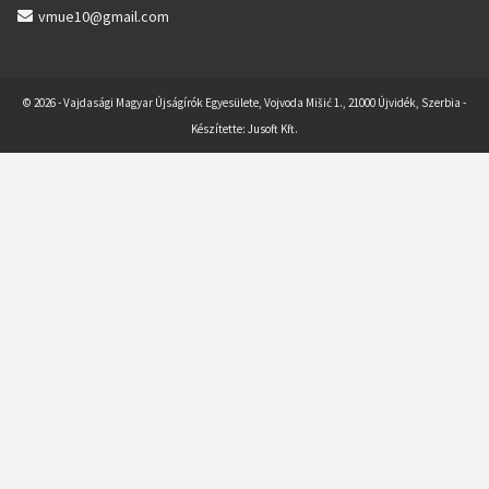
vmue10@gmail.com
© 2026 - Vajdasági Magyar Újságírók Egyesülete, Vojvoda Mišić 1., 21000 Újvidék, Szerbia -
Készítette:
Jusoft Kft.