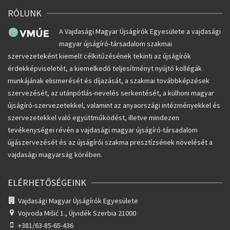
RÓLUNK
A Vajdasági Magyar Újságírók Egyesülete a vajdasági
magyar újságíró-társadalom szakmai
szervezeteként kiemelt célkitűzésének tekinti az újságírók
érdekképviseletét, a kiemelkedő teljesítményt nyújtó kollégák
munkájának elismerését és díjazását, a szakmai továbbképzések
szervezését, az utánpótlás-nevelés serkentését, a külhoni magyar
újságíró-szervezetekkel, valamint az anyaországi intézményekkel és
szervezetekkel való együttműködést, illetve mindezen
tevékenységei révén a vajdasági magyar újságíró-társadalom
újjászervezését és az újságírói szakma presztízsének növelését a
vajdasági magyarság körében.
ELÉRHETŐSÉGEINK
Vajdasági Magyar Újságírók Egyesülete
Vojvoda Mišić 1.,
Újvidék Szerbia 21000
+381/63-85-65-436