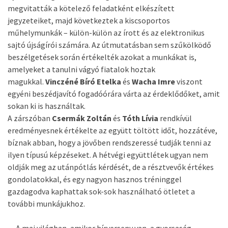
megvitatták a kötelező feladatként elkészített
jegyzeteiket, majd következtek a kiscsoportos
műhelymunkák – külön-külön az írott és az elektronikus
sajtó újságírói számára. Az útmutatásban sem szűkölködő
beszélgetések során értékelték azokat a munkákat is,
amelyeket a tanulni vágyó fiatalok hoztak
magukkal.
Vinczéné Bíró Etelka
és
Wacha Imre
viszont
egyéni beszédjavító fogadóórára várta az érdeklődőket, amit
sokan ki is használtak.
A zárszóban
Csermák Zoltán
és
Tóth Lívia
rendkívül
eredményesnek értékelte az együtt töltött időt, hozzátéve,
bíznak abban, hogy a jövőben rendszeressé tudják tenni az
ilyen típusú képzéseket. A hétvégi együttlétek ugyan nem
oldják meg az utánpótlás kérdését, de a résztvevők értékes
gondolatokkal, és egy nagyon hasznos tréninggel
gazdagodva kaphattak sok-sok használható ötletet a
további munkájukhoz.