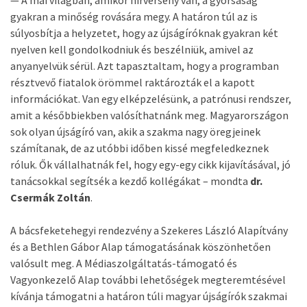
— A mai világban, amikor hírverseny van, a gyorsaság
gyakran a minőség rovására megy. A határon túl az is
súlyosbítja a helyzetet, hogy az újságíróknak gyakran két
nyelven kell gondolkodniuk és beszélniük, amivel az
anyanyelvük sérül. Azt tapasztaltam, hogy a programban
résztvevő fiatalok örömmel raktározták el a kapott
információkat. Van egy elképzelésünk, a patrónusi rendszer,
amit a későbbiekben valósíthatnánk meg. Magyarországon
sok olyan újságíró van, akik a szakma nagy öregjeinek
számítanak, de az utóbbi időben kissé megfeledkeznek
róluk. Ők vállalhatnák fel, hogy egy-egy cikk kijavításával, jó
tanácsokkal segítsék a kezdő kollégákat – mondta
dr.
Csermák Zoltán
.
A bácsfeketehegyi rendezvény a Szekeres László Alapítvány
és a Bethlen Gábor Alap támogatásának köszönhetően
valósult meg. A Médiaszolgáltatás-támogató és
Vagyonkezelő Alap további lehetőségek megteremtésével
kívánja támogatni a határon túli magyar újságírók szakmai