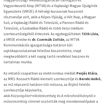
magyarországi Médiaszolgáltatás-támogató és
Vagyonkezelő Alap (MTVA) és a Vajdasági Magyar Újságírók
Egyesülete (VMÚE). A hétvégi kurzusnak huszonöt
résztvevője volt, akik a Képes Ifjúság, a Hét Nap, a Magyar
Szó, a Vajdasági Rádió és Televízió, a Pannon Rádió és
Televízió, a Szabadkai Rádió és több helyi médium
szerkesztőségéből érkeztek. Az egybegyűlteket
Tóth Lívia
,
a VMÚE elnöke és
dr. Csermák Zoltán
, az MTVA
Kommunikációs igazgatósága határon túli
sajtókapcsolatainak felelőse köszöntötte, majd
megkezdődött a két napig tartó rendkívül hasznos és
tartalmas munka.
Az oktatói csapatban az elektronikus médiát
Perjés Klára
,
az MR1-Kossuth Rádió kiemelt szerkesztője és
Bereki Anikó
,
az m2 népszerű határon túli műsora, az Átjáró felelős
szerkesztője képviselte,
akik
Közszolgálat=elkötelezettség
és
A mikrofonállványtól a
műsorvezetésig
címmel osztották meg mondanivalójukat a