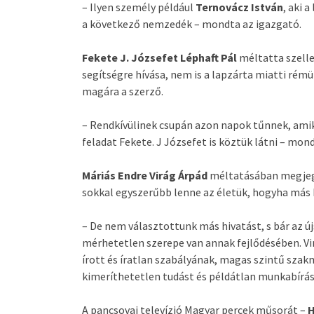
– Ilyen személy például
Ternovácz István
, aki 
a következő nemzedék – mondta az igazgató.
Fekete J. Józsefet Léphaft Pál
méltatta szell
segítségre hívása, nem is a lapzárta miatti ré
magára a szerző.
– Rendkívülinek csupán azon napok tűnnek, amik
feladat Fekete. J Józsefet is köztük látni – mond
Máriás Endre Virág Árpád
méltatásában megjegye
sokkal egyszerűbb lenne az életük, hogyha más 
– De nem választottunk más hivatást, s bár az 
mérhetetlen szerepe van annak fejlődésében. V
írott és íratlan szabályának, magas szintű sza
kimeríthetetlen tudást és példátlan munkabírást
A pancsovai televízió Magyar percek műsorát –
H