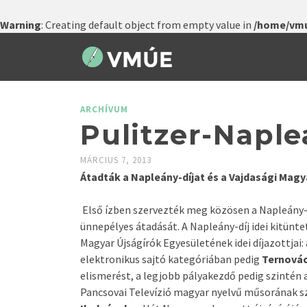
Warning
: Creating default object from empty value in
/home/vmu
ARCHÍVUM
Pulitzer-Napl
MÁRCIUS 7, 2013
Átadták a Napleány-díjat és a Vajdasági Magy
Első ízben szervezték meg közösen a Napleány-d
ünnepélyes átadását. A Napleány-díj idei kitünte
Magyar Újságírók Egyesületének idei díjazottjai:
elektronikus sajtó kategóriában pedig
Ternovác
elismerést, a legjobb pályakezdő pedig szintén 
Pancsovai Televízió magyar nyelvű műsorának s