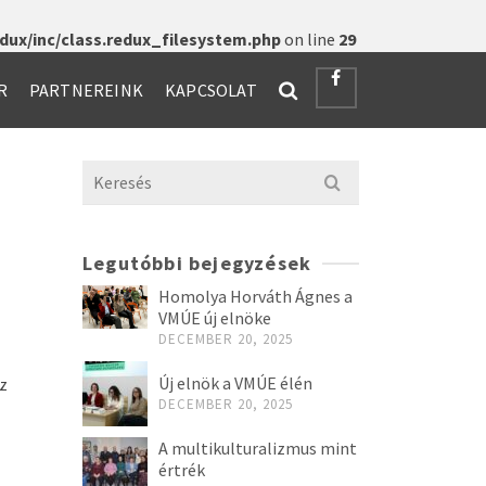
ux/inc/class.redux_filesystem.php
on line
29
R
PARTNEREINK
KAPCSOLAT
Search
for:
Legutóbbi bejegyzések
Homolya Horváth Ágnes a
VMÚE új elnöke
DECEMBER 20, 2025
Új elnök a VMÚE élén
az
DECEMBER 20, 2025
A multikulturalizmus mint
értrék