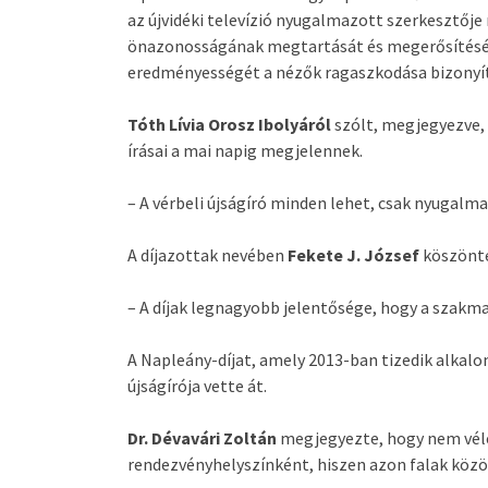
az újvidéki televízió nyugalmazott szerkesztője
önazonosságának megtartását és megerősítését 
eredményességét a nézők ragaszkodása bizonyít
Tóth Lívia Orosz Ibolyáról
szólt, megjegyezve,
írásai a mai napig megjelennek.
– A vérbeli újságíró minden lehet, csak nyugalm
A díjazottak nevében
Fekete J. József
köszönte
– A díjak legnagyobb jelentősége, hogy a szakm
A Napleány-díjat, amely 2013-ban tizedik alkal
újságírója vette át.
Dr. Dévavári Zoltán
megjegyezte, hogy nem véle
rendezvényhelyszínként, hiszen azon falak közö