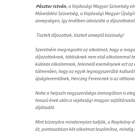
Pásztor István
, a Vajdasági Magyar Szövetség eln
Művelődési Szövetség, a Vajdasági Magyar Újságíró
ünnepségen, így levélben üdvözölte a díjazottaka
Tisztelt díjazottak, tisztelt ünneplő közösség!
Szeretném megragadni az alkalmat, hogy a magam
díjazottaknak, többüknek nem első alkalommal t
különös alkalomnak, felemelő eseménynek ezt az e
túlmenően, hogy az egyik legnagyszerűbb kulturá
újságteremtőnek, Herczeg Ferencnek is az otthona 
Noha a helyszín nagyszerűsége önmagában is elege
hosszú évek után a vajdasági magyar sajtótársada
díjátadót.
Mint bizonyára mindannyian tudják, a Napleány-dí
át, pontosabban két alkalmat leszámítva, mindig a