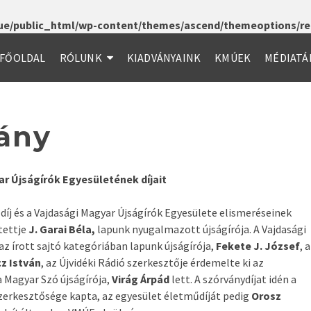
e/public_html/wp-content/themes/ascend/themeoptions/red
FŐOLDAL
RÓLUNK
KIADVÁNYAINK
KMÚEK
MÉDIATÁ
eány
ar Újságírók Egyesületének díjait
íj és a Vajdasági Magyar Újságírók Egyesülete elismeréseinek
tettje
J. Garai
Béla,
lapunk nyugalmazott újságírója. A Vajdasági
 az írott sajtó kategóriában lapunk újságírója,
Fekete J. József
, 
z István
, az Újvidéki Rádió szerkesztője érdemelte ki az
a Magyar Szó újságírója,
Virág Árpád
lett. A szórványdíjat idén a
zerkesztősége kapta, az egyesület életműdíját pedig
Orosz