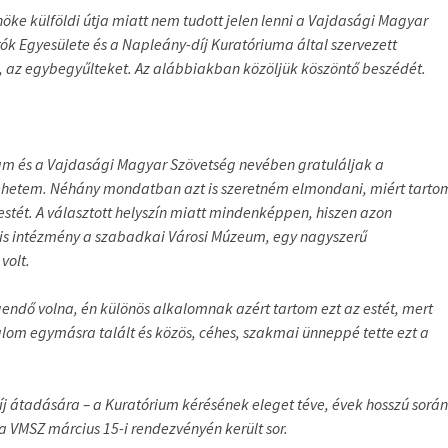
öke külföldi útja miatt nem tudott jelen lenni a Vajdasági Magyar
k Egyesülete és a Napleány-díj Kuratóriuma által szervezett
t, az egybegyűlteket. Az alábbiakban közöljük köszöntő beszédét.
 és a Vajdasági Magyar Szövetség nevében gratuláljak a
ehetem. Néhány mondatban azt is szeretném elmondani, miért tarto
stét. A választott helyszín miatt mindenképpen, hiszen azon
lis intézmény a szabadkai Városi Múzeum, egy nagyszerű
volt.
ndő volna, én különös alkalomnak azért tartom ezt az estét, mert
lom egymásra talált és közös, céhes, szakmai ünneppé tette ezt a
j átadására – a Kuratórium kérésének eleget téve, évek hosszú során
 VMSZ március 15-i rendezvényén került sor.