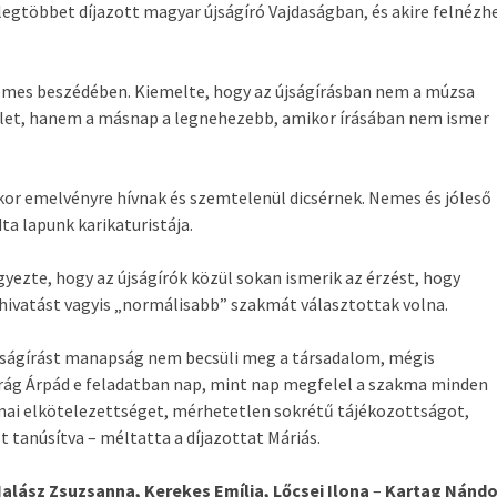
a legtöbbet díjazott magyar újságíró Vajdaságban, és akire felnézh
emes beszédében. Kiemelte, hogy az újságírásban nem a múzsa
mület, hanem a másnap a legnehezebb, amikor írásában nem ismer
or emelvényre hívnak és szemtelenül dicsérnek. Nemes és jóleső
ta lapunk karikaturistája.
zte, hogy az újságírók közül sokan ismerik az érzést, hogy
hivatást vagyis „normálisabb” szakmát választottak volna.
újságírást manapság nem becsüli meg a társadalom, mégis
irág Árpád e feladatban nap, mint nap megfelel a szakma minden
kmai elkötelezettséget, mérhetetlen sokrétű tájékozottságot,
 tanúsítva – méltatta a díjazottat Máriás.
alász Zsuzsanna, Kerekes Emília, Lőcsei
Ilona
–
Kartag Nándo