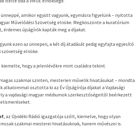
ak ítélte oda a VMÚE elnöksége.
n ünneppé, amikor együtt vagyunk, egymásra figyelünk – nyitotta
Magyar Művelődési Szövetség elnöke. Megköszönte a kuratórium
, érdemes újságírók kapták meg a díjakat.
yunk ezen az ünnepen, a két díj átadását pedig egyfajta egyesítő
 szövetség elnöke.
kiemelte, hogy a jelenlévőkre mint családra tekint.
ik magas szakmai szinten, mesterien művelik hivatásukat – mondta
 alkalommal osztotta ki az Év Újságírója díjakat a Vajdasági
ly a vajdasági magyar médiumok szerkesztőségeitől beérkezett
 elismeréseket.
ef
, az Újvidéki Rádió igazgatója szólt, kiemelve, hogy olyan
 nemcsak szakmai mesterei hivatásuknak, hanem művészei is.