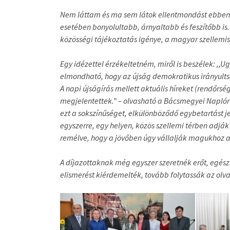
Nem láttam és ma sem látok ellentmondást ebben,
esetében bonyolultabb, árnyaltabb és feszítőbb is
közösségi tájékoztatás igénye, a magyar szellemi
Egy idézettel érzékeltetném, miről is beszélek: ,,
elmondható, hogy az újság demokratikus irányultság
A napi újságírás mellett aktuális híreket (rendőrsé
megjelentettek.” – olvasható a Bácsmegyei Naplóró
ezt a sokszínűséget, elkülönböződő egybetartást j
egyszerre, egy helyen, közös szellemi térben adjá
remélve, hogy a jövőben úgy vállalják magukhoz a d
A díjazottaknak még egyszer szeretnék erőt, egész
elismerést kiérdemelték, tovább folytassák az olv