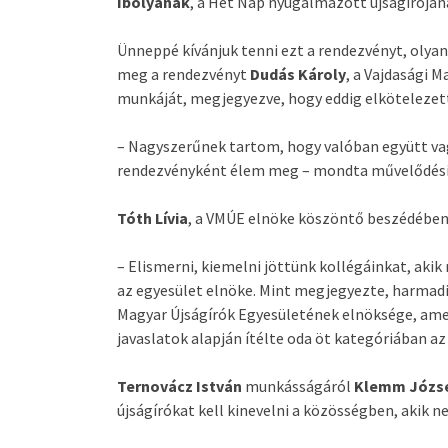
Ibolyának
, a Hét Nap nyugalmazott újságíróján
Ünneppé kívánjuk tenni ezt a rendezvényt, olya
meg a rendezvényt
Dudás Károly
, a Vajdasági 
munkáját, megjegyezve, hogy eddig elkötelezett
– Nagyszerűnek tartom, hogy valóban együtt vag
rendezvényként élem meg – mondta művelődési
Tóth Lívia
, a VMÚE elnöke köszöntő beszédében 
– Elismerni, kiemelni jöttünk kollégáinkat, ak
az egyesület elnöke. Mint megjegyezte, harmadik
Magyar Újságírók Egyesületének elnöksége, ame
javaslatok alapján ítélte oda öt kategóriában az
Ternovácz István
munkásságáról
Klemm Józs
újságírókat kell kinevelni a közösségben, akik