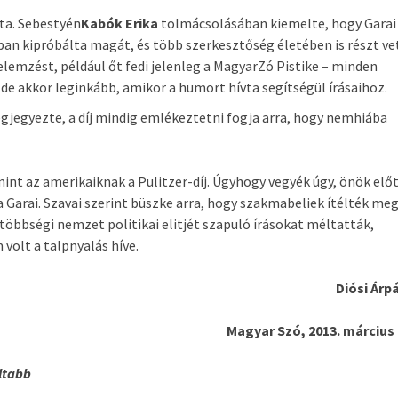
ta. Sebestyén
Kabók Erika
tolmácsolásában kiemelte, hogy Garai
ban kipróbálta magát, és több szerkesztőség életében is részt ve
t, elemzést, például őt fedi jelenleg a MagyarZó Pistike – minden
e akkor leginkább, amikor a humort hívta segítségül írásaihoz.
jegyezte, a díj mindig emlékeztetni fogja arra, hogy nemhiába
mint az amerikaiknak a Pulitzer-díj. Úgyhogy vegyék úgy, önök elő
Garai. Szavai szerint büszke arra, hogy szakmabeliek ítélték me
 többségi nemzet politikai elitjét szapuló írásokat méltatták,
volt a talpnyalás híve.
Diósi Árp
Magyar Szó, 2013. március 
ltabb