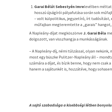
Garai Bélát Sebestyén Imre
levélben méltat
hosszú újságírói pályafutása során sok műfaj
– volt külpolitikus, jegyzetíró, írt tudósítás
műfajban megteremtette a „garais” hangot, d
A Napleány-díjat megköszönve
J. Garai Béla
meg
dolgozott, van visszhangja a munkásságának.
– A Napleány-díj, némi túlzással, olyan nekünk, 
most egy büszke Pulitzer-Napleány áll – mondta 
számára a díjat, és bízik benne, hogy nem csak a
hanem a sajátunkét is, hozzátéve, hogy sohasem 
A sajtó szabadsága a kisebbségi létben bonyolu