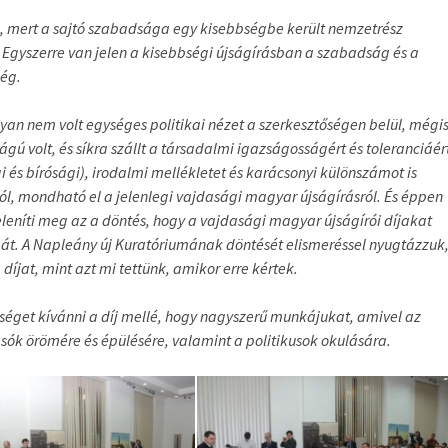
 mert a sajtó szabadsága egy kisebbségbe került nemzetrész
. Egyszerre van jelen a kisebbségi újságírásban a szabadság és a
ség.
Ugyan nem volt egységes politikai nézet a szerkesztőségen belül, mégi
ú volt, és síkra szállt a társadalmi igazságosságért és toleranciáér
gi és bírósági), irodalmi mellékletet és karácsonyi különszámot is
l, mondható el a jelenlegi vajdasági magyar újságírásról. És éppen
eleníti meg az a döntés, hogy a vajdasági magyar újságírói díjakat
k át. A Napleány új Kuratóriumának döntését elismeréssel nyugtázzuk
íjat, mint azt mi tettünk, amikor erre kértek.
séget kívánni a díj mellé, hogy nagyszerű munkájukat, amivel az
asók örömére és épülésére, valamint a politikusok okulására.