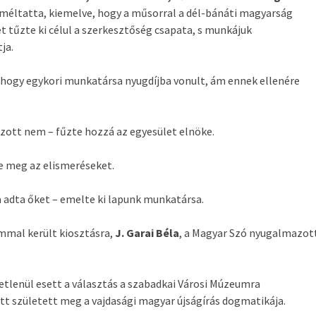
 méltatta, kiemelve, hogy a műsorral a dél-bánáti magyarság
tűzte ki célul a szerkesztőség csapata, s munkájuk
ja.
 hogy egykori munkatársa nyugdíjba vonult, ám ennek ellenére
azott nem – fűzte hozzá az egyesület elnöke.
 meg az elismeréseket.
a adta őket – emelte ki lapunk munkatársa.
ommal került kiosztásra,
J. Garai Béla
, a Magyar Szó nyugalmazot
tlenül esett a választás a szabadkai Városi Múzeumra
tt született meg a vajdasági magyar újságírás dogmatikája.