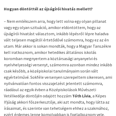
Hogyan döntöttél az újságírói hivatás mellett?
– Nem emlékszem arra, hogy lett volna egy olyan pillanat
vagy egy olyan szituáció, amikor eldöntöttem, hogy az
újságírói hivatást választom, inkább lépésről lépre haladva
vált teljesen magától értetődővé számomra, hogy ez az én
utam. Már akkor is sokan mondták, hogy a Magyar Tanszékre
kell iratkoznom, amikor hetedikes általános iskolás
koromban megnyertem a köztársasági anyanyelvi és
nyelvhelyességi versenyt, számomra azonban mindez inkább
csak később, a középiskolai tanulmányaim során vált
egyértelművé. Sokféle versenyen szerepeltem sikeresen, ami
nyilvánvalóan fontos visszajelzést jelentett számomra,
ráadásul az egyik évben a Középiskolások Művészeti
Vetélkedője döntőjén odajött hozzám
Tóth Lívia
, a Képes
Ifjúság akkori főszerkesztője, aki azt mondta, hogy látta az
írásaimat, és szerinte van tehetségem ehhez a szakmához,
ezért érdemes lenne komolyabban is foglalkoznom vele.