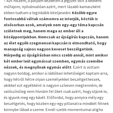
– Azt hiszem, a pályám kezdetén a jegyzet volt a kedvenc
műfajom, nyilvánvalóan azért, mert lázadó kamaszként
ebben tudtam a leginkább kiteljesedni.
Később egyre
fontosabbá váltak számomra az interjúk, köztük is
elsősorban azok, amelyek nem egy-egy téma kapcsán
születnek meg, hanem maga az ember áll a
középpontjukban.
Nemcsak az újságírás kapcsán, hanem
az élet egyéb szegmensei kapcsán is elmondható, hogy
manapság sajnos nagyon keveset beszélgetünk.
Márpedig az újságírásban nincs szebb annál, mint amikor
két ember leül egymással szemben, egymás szemébe
néznek, és megnyílnak egymás előtt
. Ezért is voltam
nagyon boldog, amikor a rádióban lehetőséget kaptam arra,
hogy hétről hétre olyan személyekkel beszélgethessek,
akikkel ezt egyébként is nagyon szívesen megtenném, de
valószínűleg nem hívnám fel őket csak azért, hogy üljünk le,
és igyunk meg egy kávét. Előfordul, hogy annyira mély egy
beszélgetés, hogy közben egy-egy pillanatra mindkét félnek
könnybe lábad a szeme. Ennél szebb momentumai aligha