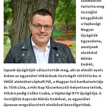
Szombaton
tartotta meg
tisztújító
közgyűlését
a Vajdasági
Magyar
Újságírók
Egyesülete,
amelynek
elnökévé
Máriás
Endrét,
lapunk újságíróját választották meg, aki az elmúlt nyolc
évben az egyesület titkárának tisztségét töltötte be. A
VMÚE alelnökei Léphaft Pál, a Magyar Szó karikaturistája
és Tóth Lívia, a Hét Nap főszerkesztő-helyettese lettek,
titkára pedig Csőke Csaba, a Vajdasági RTV újságírója. A
tisztújítás kapcsán Máriás Endrével, az egyesület
újonnan megválasztott elnökével beszélgettünk.