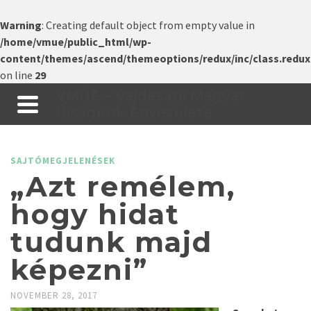
Warning
: Creating default object from empty value in
/home/vmue/public_html/wp-
content/themes/ascend/themeoptions/redux/inc/class.redux
on line
29
VMÚE – Vajdasági Magyar
Újságírók Egyesülete
SAJTÓMEGJELENÉSEK
„Azt remélem,
hogy hidat
tudunk majd
képezni”
NOVEMBER 28, 2017