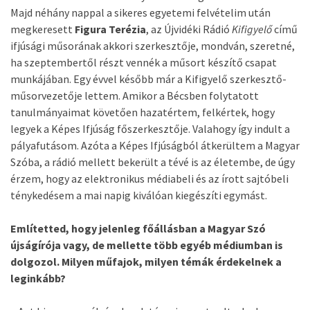
Majd néhány nappal a sikeres egyetemi felvételim után
megkeresett
Figura Terézia
, az Újvidéki Rádió
Kifigyelő
című
ifjúsági műsorának akkori szerkesztője, mondván, szeretné,
ha szeptembertől részt vennék a műsort készítő csapat
munkájában. Egy évvel később már a Kifigyelő szerkesztő-
műsorvezetője lettem. Amikor a Bécsben folytatott
tanulmányaimat követően hazatértem, felkértek, hogy
legyek a Képes Ifjúság főszerkesztője. Valahogy így indult a
pályafutásom. Azóta a Képes Ifjúságból átkerültem a Magyar
Szóba, a rádió mellett bekerült a tévé is az életembe, de úgy
érzem, hogy az elektronikus médiabeli és az írott sajtóbeli
ténykedésem a mai napig kiválóan kiegészíti egymást.
Említetted, hogy jelenleg főállásban a Magyar Szó
újságírója vagy, de mellette több egyéb médiumban is
dolgozol. Milyen műfajok, milyen témák érdekelnek a
leginkább?