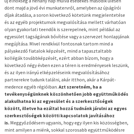
új elnökség a néhány nap múlva esedékes második ülésén
dönt majd a jövő évi munkatervről, amelyben az újságírói
díjak átadása, a soron következő kötetünk megjelentetése
és az egyéb projektumok megvalósítása mellett várhatóan
olyan gyakorlati teendők is szerepelnek, mint például az
egyesület tagságának bővítése vagy a szervezet honlapjának
megújítása. Mivel rendkívül fontosnak tartom mind a
pályakezdő fiatalok képzését, mind a tapasztaltabb
kollégák továbbképzését, ezért abban bízom, hogy a
következő négy évben ezen a téren is eredményesek leszünk,
és az ilyen irányú elképzeléseink megvalósításához
partnerekre tudunk találni, akár itthon, akár a Kárpát-
medence egyéb régióiban.
Azt szeretném, ha a
tevékenységünknek köszönhetően jobb együttműködés
alakulhatna ki az egyesület és a szerkesztőségek
között, illetve ha ezáltal hozzá tudnánk járulni az egyes
szerkesztőségek közötti kapcsolatok javításához
is.
Meggyőződésem ugyanis, hogy egy ilyen kis közösségben,
mint amilyen a miénk, sokkal szorosabb együttműködésre