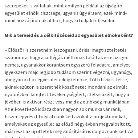
szerepeket is vállaljak, mint amilyen például az újságíró-
egyesület elnöki tisztsége, ugyanis úgy érzem, ezek mind-
mind hozzájárulnak ahhoz, hogy ki tudjak teljesedni.
Mik a terveid és a célkitűzéseid az egyesület elnökeként?
– Először is szeretném leszögezni, óriási megtiszteltetés
számomra, hogy a kollégák méltónak találtak erre az igen
nemes, ugyanakkor korántsem egyszerű feladatra, amelyet
igyekszem majd legjobb tudásom szerint végezni, ugyanúgy,
ahogyan azt az egyesület eddigi elnöke, Tóth Lívia is tette,
akinek ezúton is szeretnék köszönetet mondani az elmúlt
nyolc évben kifejtett tevékenységéért, illetve azért, hogy a
jövőben is aktívan részt vesz majd az elnökség munkájában.
Az elkövetkező időszakban nagyon sok munka vár ránk,
hiszen egyrészt folytatnunk kell azokat a projektumokat,
amelyeket az egyesület az előző négy évben megvalósított,
másrészt az új ötletek megvalósításán is dolgoznunk kell. Az