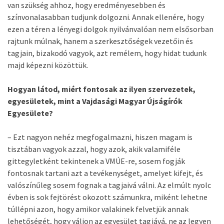
van szükség ahhoz, hogy eredményesebben és
színvonalasabban tudjunk dolgozni. Annak ellenére, hogy
ezen a téren a lényegi dolgok nyilvánvalóan nem elsősorban
rajtunk múlnak, hanem a szerkesztőségek vezetőin és
tagjain, bizakodó vagyok, azt remélem, hogy hidat tudunk
majd képezni közöttük.
Hogyan látod, miért fontosak az ilyen szervezetek,
egyesületek, mint a Vajdasági Magyar Újságírók
Egyesülete?
– Ezt nagyon nehéz megfogalmazni, hiszen magam is
tisztában vagyok azzal, hogy azok, akik valamiféle
gittegyletként tekintenek a VMÚE-re, sosem fogják
fontosnak tartani azt a tevékenységet, amelyet kifejt, és
valószínűleg sosem fognak a tagjaivá válni. Az elmúlt nyolc
évben is sok fejtörést okozott számunkra, miként lehetne
túllépni azon, hogy amikor valakinek felvetjük annak
lehetőségét, hogy váljon az egyesület tagjává, ne az legyen