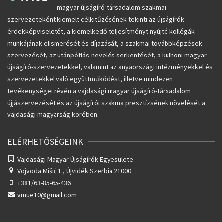
magyar újságíró-társadalom szakmai
szervezeteként kiemelt célkitűzésének tekinti az újságírók
érdekképviseletét, a kiemelkedő teljesítményt nyújtó kollégák
munkájának elismerését és díjazását, a szakmai továbbképzések
szervezését, az utánpótlás-nevelés serkentését, a külhoni magyar
újságíró-szervezetekkel, valamint az anyaországi intézményekkel és
szervezetekkel való együttműködést, illetve mindezen
tevékenységei révén a vajdasági magyar újságíró-társadalom
újjászervezését és az újságírói szakma presztízsének növelését a
vajdasági magyarság körében.
ELÉRHETŐSÉGEINK
Vajdasági Magyar Újságírók Egyesülete
Vojvoda Mišić 1.,
Újvidék Szerbia 21000
+381/63-85-65-436
vmue10@gmail.com