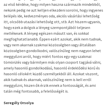
az első kérdése, hogy milyen haszna származik mindebből,
nekünk pedig ne azt kelljen elkezdeni sorolni, hogy ingyenes
belépés ide, kedvezményes oda, akciós vásárlási lehetőség
itt, olcsóbb utazási lehetőség ott, stb. Azt hiszem ugyanis,
hogy ezek a dolgok a lényeg szempontjából teljesen
mellékesek. A lényeg egészen másutt van, és sokkal
megfoghatatlanabb. Éppen ezért azokat, akik nem tudnak,
vagy nem akarnak szakmai közösségben vagy általában
közösségben gondolkodni, valószínűleg nem nagyon lehet
meggyőzni arról, hogy miért fontos egy-egy szakmai
tömörülés vagy bármilyen más olyan csoport tagjává válni,
amely hasonló gondolkodású, hasonló érdeklődési körű és
hasonló célokért küzdő személyekből áll. Azokat viszont,
akik tudnak és akarnak, valószínűleg nem is kell erről
meggyőzni, hiszen ők érzik ennek a fontosságát, és ami
talán még fontosabb, a felelősségét is.
Seregély Orsolya