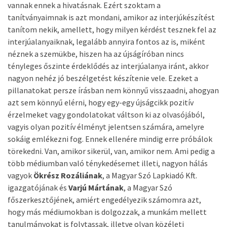
vannak ennek a hivatásnak. Ezért szoktam a
tanítványaimnak is azt mondani, amikor az interjúkészítést
tanítom nekik, amellett, hogy milyen kérdést tesznek fel az
interjúalanyaiknak, legalább annyira fontos az is, miként
néznek a szemükbe, hiszen ha az újságíróban nincs
tényleges őszinte érdeklődés az interjúalanya iránt, akkor
nagyon nehéz jó beszélgetést készítenie vele. Ezeket a
pillanatokat persze írásban nem könnyű visszaadni, ahogyan
azt sem könnyű elérni, hogy egy-egy újságcikk pozitív
érzelmeket vagy gondolatokat váltson ki az olvasójából,
vagyis olyan pozitív élményt jelentsen számára, amelyre
sokáig emlékezni fog. Ennek ellenére mindig erre próbálok
törekedni. Van, amikor sikerül, van, amikor nem. Ami pedig a
több médiumban való ténykedésemet illeti, nagyon hálás
vagyok
Ökrész Rozáliának
, a Magyar Szó Lapkiadó Kft.
igazgatójának és
Varjú Mártának
, a Magyar Szó
főszerkesztőjének, amiért engedélyezik számomra azt,
hogy más médiumokban is dolgozzak, a munkám mellett
tanulmányokat is folytassak, illetve olyan közéleti