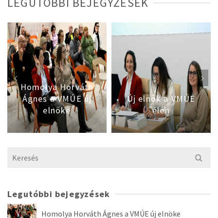
LEGUTÓBBI BEJEGYZÉSEK
Homolya Horváth
Ágnes a VMÚE új
Új elnök a VMÚE
elnöke
élén
Search
for:
Legutóbbi bejegyzések
Homolya Horváth Ágnes a VMÚE új elnöke