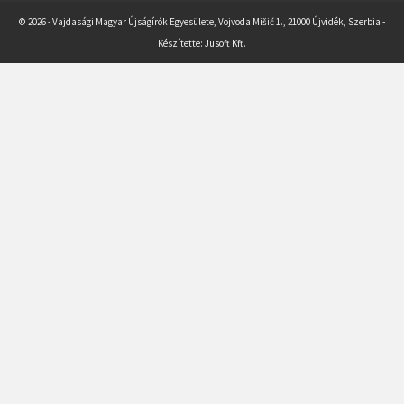
© 2026 - Vajdasági Magyar Újságírók Egyesülete, Vojvoda Mišić 1., 21000 Újvidék, Szerbia -
Készítette:
Jusoft Kft.